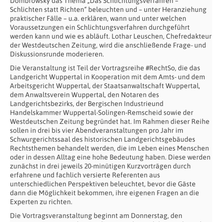
Dombrowsky das Thema „Das Schlichtungsverfahren –
Schlichten statt Richten“ beleuchten und – unter Heranziehung
praktischer Fälle – u.a. erklären, wann und unter welchen
Voraussetzungen ein Schlichtungsverfahren durchgeführt
werden kann und wie es abläuft. Lothar Leuschen, Chefredakteur
der Westdeutschen Zeitung, wird die anschließende Frage- und
Diskussionsrunde moderieren.
Die Veranstaltung ist Teil der Vortragsreihe #RechtSo, die das
Landgericht Wuppertal in Kooperation mit dem Amts- und dem
Arbeitsgericht Wuppertal, der Staatsanwaltschaft Wuppertal,
dem Anwaltsverein Wuppertal, den Notaren des
Landgerichtsbezirks, der Bergischen Industrieund
Handelskammer Wuppertal-Solingen-Remscheid sowie der
Westdeutschen Zeitung begründet hat. Im Rahmen dieser Reihe
sollen in drei bis vier Abendveranstaltungen pro Jahr im
Schwurgerichtssaal des historischen Landgerichtsgebäudes
Rechtsthemen behandelt werden, die im Leben eines Menschen
oder in dessen Alltag eine hohe Bedeutung haben. Diese werden
zunächst in drei jeweils 20-minütigen Kurzvorträgen durch
erfahrene und fachlich versierte Referenten aus
unterschiedlichen Perspektiven beleuchtet, bevor die Gäste
dann die Möglichkeit bekommen, ihre eigenen Fragen an die
Experten zu richten.
Die Vortragsveranstaltung beginnt am Donnerstag, den