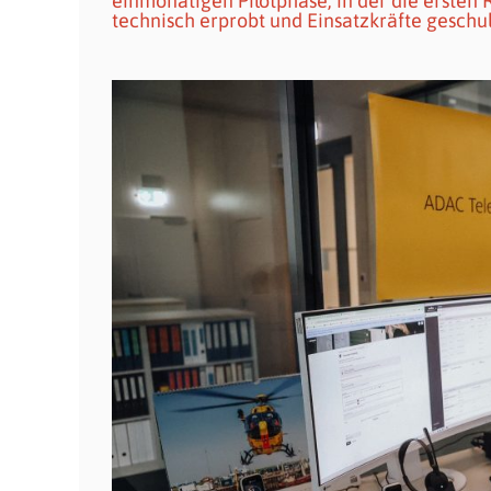
einmonatigen Pilotphase, in der die ersten
technisch erprobt und Einsatzkräfte geschul