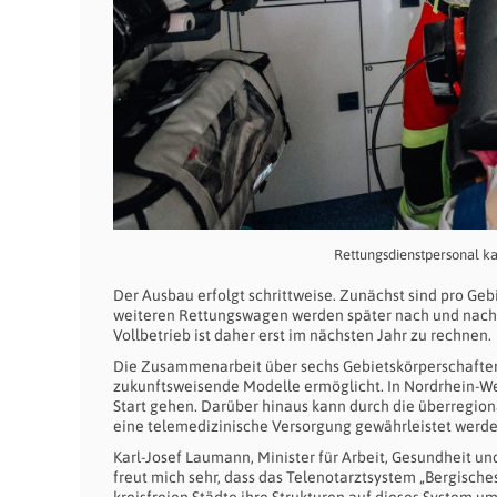
Rettungsdienstpersonal k
Der Ausbau erfolgt schrittweise. Zunächst sind pro Ge
weiteren Rettungswagen werden später nach und nach 
Vollbetrieb ist daher erst im nächsten Jahr zu rechnen.
Die Zusammenarbeit über sechs Gebietskörperschaften
zukunftsweisende Modelle ermöglicht. In Nordrhein-We
Start gehen. Darüber hinaus kann durch die überregio
eine telemedizinische Versorgung gewährleistet werde
Karl-Josef Laumann, Minister für Arbeit, Gesundheit un
freut mich sehr, dass das Telenotarztsystem „Bergisches
kreisfreien Städte ihre Strukturen auf dieses System um