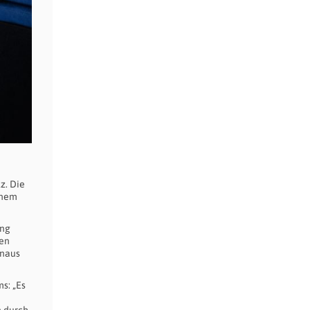
z. Die
inem
ung
den
inaus
s: „Es
n durch