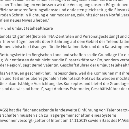
ischer Technologien verbessern wir die Versorgung unserer Bürgerinnen
fizienz unserer Rettungsdienste und entlasten gleichzeitig die Einsatzk
n großen Schritt in Richtung einer modernen, zukunftssicheren Notfallve
f ein neues Niveau heben.“
H und umlaut telehealthcare
lenotarzt gGmbH (Betrieb TNA-Zentralen und Personalgestellung) und 
rtner verfügen bereits über Erfahrung auf dem Gebiet der Telenotfall
telemedizinischer Lösungen für die Notfallmedizin und den Katastrophen
 Rettungskette im Bergischen Land und schaffen so die Grundlage für ei
g. Wir entlasten damit nicht nur die Einsatzkräfte vor Ort, sondern verb
der Region“, sagt Bernd Valentin, Geschäftsführer der umlaut telehealt
 das Vertrauen geschenkt hat. Insbesondere, weil die Kommunen mit ihre
en und Teil eines überregionalen Telenotarzt-Netzwerks werden möcht
 die zukunftsfähige Ausrichtung des Konzeptes und bietet die Grundlage
 sind da, wir sind bereit“, sagt Andreas Estermeier, Geschäftsführer de
MAGS) hat die flächendeckende landesweite Einführung von Telenotarzt-
erschaften mussten sich zu Trägergemeinschaften eines Systems
nwohner versorgt (Letter of Intent am 14.11.2019 sowie Erlass des MAG