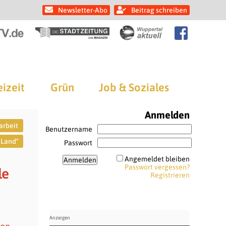
Newsletter-Abo
Beitrag schreiben
eizeit
Grün
Job & Soziales
Anmelden
rbeit
Benutzername
 Land"
Passwort
Angemeldet bleiben
Passwort vergessen?
le
Registrieren