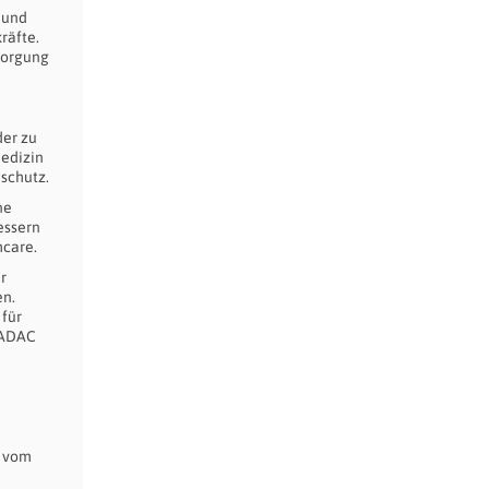
 und
räfte.
rsorgung
der zu
medizin
schutz.
ne
essern
hcare.
r
en.
 für
r ADAC
S vom