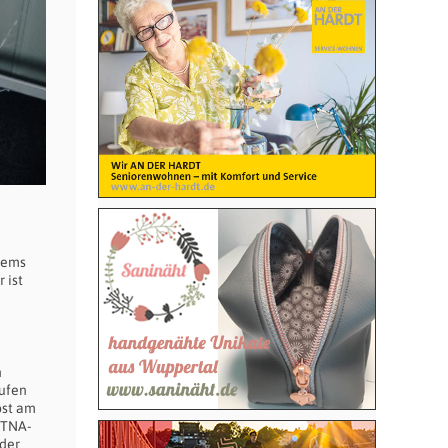
tems
 ist
n
rufen
bst am
 TNA-
 der