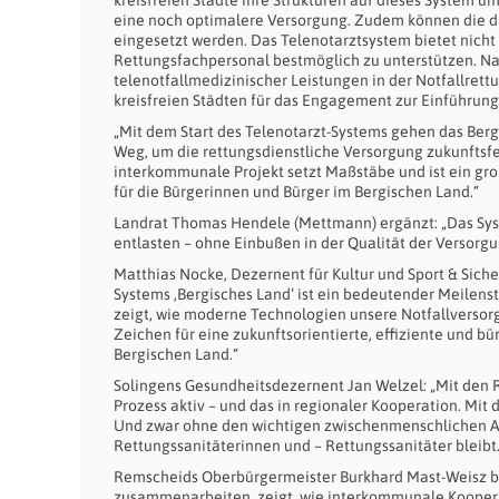
eine noch optimalere Versorgung. Zudem können die di
eingesetzt werden. Das Telenotarztsystem bietet nicht
Rettungsfachpersonal bestmöglich zu unterstützen. Na
telenotfallmedizinischer Leistungen in der Notfallrettu
kreisfreien Städten für das Engagement zur Einführung
„Mit dem Start des Telenotarzt-Systems gehen das Berg
Weg, um die rettungsdienstliche Versorgung zukunftsfe
interkommunale Projekt setzt Maßstäbe und ist ein gro
für die Bürgerinnen und Bürger im Bergischen Land.“
Landrat Thomas Hendele (Mettmann) ergänzt: „Das Syste
entlasten – ohne Einbußen in der Qualität der Versorgu
Matthias Nocke, Dezernent für Kultur und Sport & Sicher
Systems ‚Bergisches Land‘ ist ein bedeutender Meilen
zeigt, wie moderne Technologien unsere Notfallversor
Zeichen für eine zukunftsorientierte, effiziente und bü
Bergischen Land.“
Solingens Gesundheitsdezernent Jan Welzel: „Mit den 
Prozess aktiv – und das in regionaler Kooperation. Mit
Und zwar ohne den wichtigen zwischenmenschlichen As
Rettungssanitäterinnen und – Rettungssanitäter bleibt.
Remscheids Oberbürgermeister Burkhard Mast-Weisz be
zusammenarbeiten, zeigt, wie interkommunale Kooper