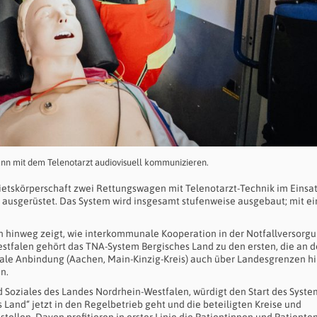
ann mit dem Telenotarzt audiovisuell kommunizieren.
bietskörperschaft zwei Rettungswagen mit Telenotarzt-Technik im Einsat
ausgerüstet. Das System wird insgesamt stufenweise ausgebaut; mit e
 hinweg zeigt, wie interkommunale Kooperation in der Notfallversorg
stfalen gehört das TNA-System Bergisches Land zu den ersten, die an 
nale Anbindung (Aachen, Main-Kinzig-Kreis) auch über Landesgrenzen h
n.
d Soziales des Landes Nordrhein-Westfalen, würdigt den Start des System
 Land“ jetzt in den Regelbetrieb geht und die beteiligten Kreise und
stellen. Davon profitieren in erster Linie die Patientinnen und Patiente