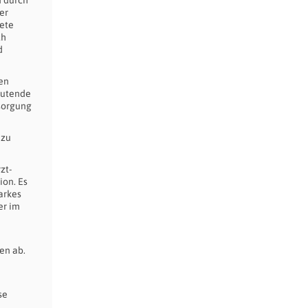
er
dete
ch
d
en
eutende
rsorgung
 zu
zt-
ion. Es
arkes
er im
en ab.
se