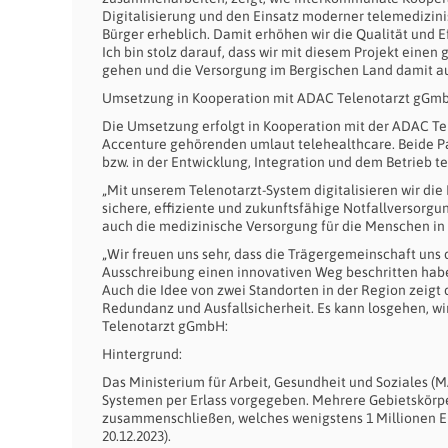
Digitalisierung und den Einsatz moderner telemedizin
Bürger erheblich. Damit erhöhen wir die Qualität und Ef
Ich bin stolz darauf, dass wir mit diesem Projekt eine
gehen und die Versorgung im Bergischen Land damit au
Umsetzung in Kooperation mit ADAC Telenotarzt gGmb
Die Umsetzung erfolgt in Kooperation mit der ADAC Te
Accenture gehörenden umlaut telehealthcare. Beide Pa
bzw. in der Entwicklung, Integration und dem Betrieb 
„Mit unserem Telenotarzt-System digitalisieren wir die
sichere, effiziente und zukunftsfähige Notfallversorgun
auch die medizinische Versorgung für die Menschen in 
„Wir freuen uns sehr, dass die Trägergemeinschaft uns
Ausschreibung einen innovativen Weg beschritten hab
Auch die Idee von zwei Standorten in der Region zeigt
Redundanz und Ausfallsicherheit. Es kann losgehen, wir
Telenotarzt gGmbH:
Hintergrund:
Das Ministerium für Arbeit, Gesundheit und Soziales (
Systemen per Erlass vorgegeben. Mehrere Gebietskörp
zusammenschließen, welches wenigstens 1 Millionen Ei
20.12.2023).