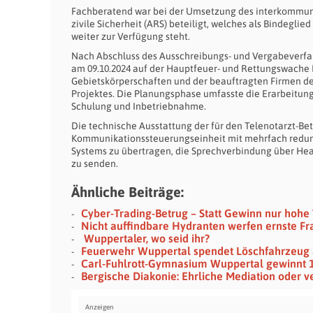
Fachberatend war bei der Umsetzung des interkommuna
zivile Sicherheit (ARS) beteiligt, welches als Bindeg
weiter zur Verfügung steht.
Nach Abschluss des Ausschreibungs- und Vergabeverfa
am 09.10.2024 auf der Hauptfeuer- und Rettungswache 
Gebietskörperschaften und der beauftragten Firmen de
Projektes. Die Planungsphase umfasste die Erarbeitung 
Schulung und Inbetriebnahme.
Die technische Ausstattung der für den Telenotarzt-B
Kommunikationssteuerungseinheit mit mehrfach redunda
Systems zu übertragen, die Sprechverbindung über Hea
zu senden.
Ähnliche Beiträge:
Cyber-Trading-Betrug – Statt Gewinn nur hohe 
Nicht auffindbare Hydranten werfen ernste F
Wuppertaler, wo seid ihr?
Feuerwehr Wuppertal spendet Löschfahrzeug 
Carl-Fuhlrott-Gymnasium Wuppertal gewinnt 1.
Bergische Diakonie: Ehrliche Mediation oder 