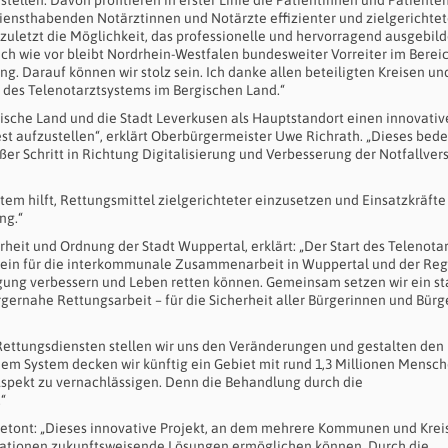
ensthabenden Notärztinnen und Notärzte effizienter und zielgerichtet
 zuletzt die Möglichkeit, das professionelle und hervorragend ausgebil
ch wie vor bleibt Nordrhein-Westfalen bundesweiter Vorreiter im Berei
ng. Darauf können wir stolz sein. Ich danke allen beteiligten Kreisen un
 des Telenotarztsystems im Bergischen Land.“
ische Land und die Stadt Leverkusen als Hauptstandort einen innovativ
st aufzustellen“, erklärt Oberbürgermeister Uwe Richrath. „Dieses bed
ßer Schritt in Richtung Digitalisierung und Verbesserung der Notfallve
m hilft, Rettungsmittel zielgerichteter einzusetzen und Einsatzkräfte
ng.“
heit und Ordnung der Stadt Wuppertal, erklärt: „Der Start des Telenotar
stein für die interkommunale Zusammenarbeit in Wuppertal und der Reg
gung verbessern und Leben retten können. Gemeinsam setzen wir ein st
rgernahe Rettungsarbeit – für die Sicherheit aller Bürgerinnen und Bürg
Rettungsdiensten stellen wir uns den Veränderungen und gestalten den
 dem System decken wir künftig ein Gebiet mit rund 1,3 Millionen Mensch
pekt zu vernachlässigen. Denn die Behandlung durch die
“
tont: „Dieses innovative Projekt, an dem mehrere Kommunen und Krei
ationen zukunftsweisende Lösungen ermöglichen können. Durch die