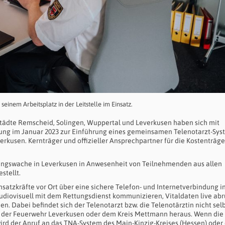
n seinem Arbeitsplatz in der Leitstelle im Einsatz.
Städte Remscheid, Solingen, Wuppertal und Leverkusen haben sich mit
rung im Januar 2023 zur Einführung eines gemeinsamen Telenotarzt-Sys
kusen. Kernträger und offizieller Ansprechpartner für die Kostenträger
ungswache in Leverkusen in Anwesenheit von Teilnehmenden aus allen
stellt.
satzkräfte vor Ort über eine sichere Telefon- und Internetverbindung i
audiovisuell mit dem Rettungsdienst kommunizieren, Vitaldaten live ab
. Dabei befindet sich der Telenotarzt bzw. die Telenotärztin nicht sel
len der Feuerwehr Leverkusen oder dem Kreis Mettmann heraus. Wenn die
 wird der Anruf an das TNA-System des Main-Kinzig-Kreises (Hessen) oder