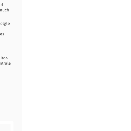
nd
 auch
folgte
des
itor-
ntrale