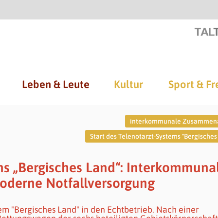
Leben & Leute
Kultur
Sport & Fr
interkommunale Zusammena
Start des Telenotarzt-Systems "Bergisches
ems „Bergisches Land“: Interkommuna
oderne Notfallversorgung
tem "Bergisches Land" in den Echtbetrieb. Nach einer