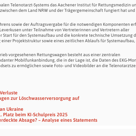
len Telenotarzt-Systems das Aachener Institut für Rettungsmedizin u
lied zwischen dem Land NRW und der Trägergemeinschaft fungiert hat und
hrens sowie der Auftragsvergabe für die notwendigen Komponenten er
Leverkusen unter Teilnahme von Vertreterinnen und Vertretern aller
r Start für den Systemaufbau und die konkrete technische Umsetzung 
einer Projektstruktur sowie eines zeitlichen Ablaufs für Systemaufbau,
etrieb vorgesehenen Rettungswagen besteht aus einer zentralen
nter Mobilfunkanbindung, die in der Lage ist, die Daten des EKG-Mon
dsets zu ermöglichen sowie Foto- und Videobilder an die Telenotarztze
Verluste
ragen zur Löschwasserversorgung auf
an Ukraine
 Platz beim KI-Schulpreis 2025
verdeckte Absage? – Analyse eines Statements