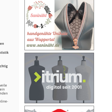
len
tistik
chtig
weile
 ein
unden
line-