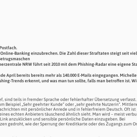
Postfach.
nline-Banking einzubrechen. Die Zahl dieser Straftaten steigt seit vie
e Betrugsmaschen
cherzentrale NRW führt seit 2010 mit dem Phishing-Radar eine eigene Sta
nde April bereits bereits mehr als 140.000 E-Mails eingegangen. Michelle
hing-Trends erkennt, und was man tun sollte, falls man betroffen ist. Wi
f, sind teils in fremder Sprache oder fehlerhafter Übersetzung verfasst.
um Beispiel „Sehr geehrter Kunde“ oder „sehr geehrte Nutzerin“. Mittler
achrichten mit persönlicher Anrede und in fehlerfreiem Deutsch. Oft ist
er eines echten Anbieters täuschend ähnlich sieht. Man wird – meist verb
en Link anzuklicken und sensible persönliche Daten einzugeben. Bei
n gedroht, wie der Sperrung der Kreditkarte oder des Zugangs zum On