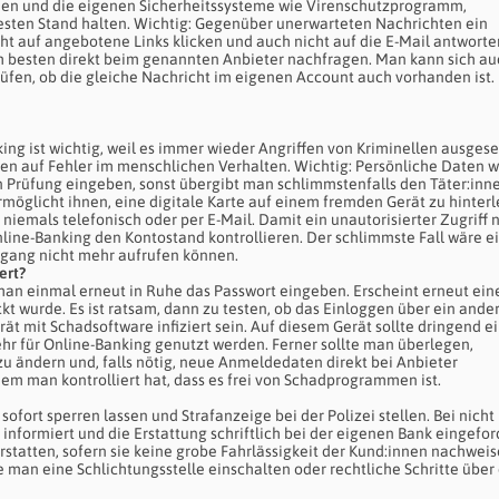
en und die eigenen Sicherheitssysteme wie Virenschutzprogramm,
esten Stand halten. Wichtig: Gegenüber unerwarteten Nachrichten ein
ht auf angebotene Links klicken und auch nicht auf die E-Mail antworte
te am besten direkt beim genannten Anbieter nachfragen. Man kann sich a
fen, ob die gleiche Nachricht im eigenen Account auch vorhanden ist. I
ng ist wichtig, weil es immer wieder Angriffen von Kriminellen ausgeset
zen auf Fehler im menschlichen Verhalten. Wichtig: Persönliche Daten w
n Prüfung eingeben, sonst übergibt man schlimmstenfalls den Täter:inn
möglicht ihnen, eine digitale Karte auf einem fremden Gerät zu hinterl
iemals telefonisch oder per E-Mail. Damit ein unautorisierter Zugriff n
nline-Banking den Kontostand kontrollieren. Der schlimmste Fall wäre e
ugang nicht mehr aufrufen können.
ert?
man einmal erneut in Ruhe das Passwort eingeben. Erscheint erneut ein
kt wurde. Es ist ratsam, dann zu testen, ob das Einloggen über ein ande
rät mit Schadsoftware infiziert sein. Auf diesem Gerät sollte dringend e
hr für Online-Banking genutzt werden. Ferner sollte man überlegen,
u ändern und, falls nötig, neue Anmeldedaten direkt bei Anbieter
dem man kontrolliert hat, dass es frei von Schadprogrammen ist.
ofort sperren lassen und Strafanzeige bei der Polizei stellen. Bei nicht
formiert und die Erstattung schriftlich bei der eigenen Bank eingefor
statten, sofern sie keine grobe Fahrlässigkeit der Kund:innen nachwei
e man eine Schlichtungsstelle einschalten oder rechtliche Schritte über