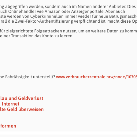
ng abgegriffen werden, sondern auch im Namen anderer Anbieter. Dies b
 auch Onlinehändler wie Amazon oder Anzeigenportale. Aber auch
nste werden von Cyberkriminellen immer wieder für neue Betrugsmasc
rall die Zwei-Faktor-Authentifizierung verpflichtend ist, macht diese O
e für zielgerichtete Folgeattacken nutzen, um an weitere Daten zu kom
iner Transaktion das Konto zu leeren.
:
e Fahrlässigkeit unterstellt?
www.verbraucherzentrale.nrw/node/1070
klau und Geldverlust
 Internet
lte Geld überweisen
ttformen