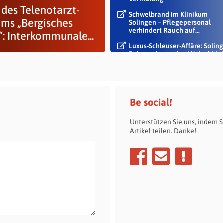
 des Telenotarzt-
Schwelbrand im Klinikum
ems „Bergisches
Solingen – Pflegepersonal
verhindert Rauch auf...
“: Interkommunale...
Luxus-Schleuser-Affäre: Soling
Beigeordneter Jan Welzel blei
im Dienst
Be social!
Unterstützen Sie uns, indem S
Artikel teilen. Danke!