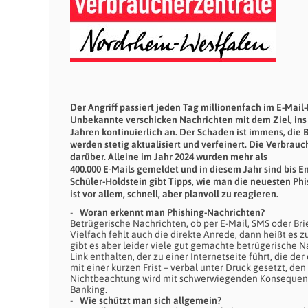
Der Angriff passiert jeden Tag millionenfach im E-Mail-
Unbekannte verschicken Nachrichten mit dem Ziel, ins O
Jahren kontinuierlich an. Der Schaden ist immens, di
werden stetig aktualisiert und verfeinert. Die Verbrau
darüber. Alleine im Jahr 2024 wurden mehr als
400.000 E-Mails gemeldet und in diesem Jahr sind bis E
Schüler-Holdstein gibt Tipps, wie man die neuesten Phis
ist vor allem, schnell, aber planvoll zu reagieren.
Woran erkennt man Phishing-Nachrichten?
Betrügerische Nachrichten, ob per E-Mail, SMS oder Brie
Vielfach fehlt auch die direkte Anrede, dann heißt es z
gibt es aber leider viele gut gemachte betrügerische N
Link enthalten, der zu einer Internetseite führt, die d
mit einer kurzen Frist – verbal unter Druck gesetzt, d
Nichtbeachtung wird mit schwerwiegenden Konsequenze
Banking.
Wie schützt man sich allgemein?