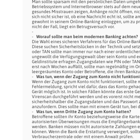
Man sollte sparsam mit den persönlichen Daten umgeh
Betriebssystem und Internetbrowser stets auf dem neu
gesundes Misstrauen zeigen, Anhänge nicht öffnen, nic
sich nicht sicher ist, ob eine Nachricht echt ist, soll
gewohnt in seinem Online-Banking einloggen, um zu prü
nicht der Fall, liegt ein Betrugsversuch vor.
Worauf sollte man beim modernen Banking achten?
Die Wahl eines sicheren Verfahrens für das Online-Banki
Diese suchen Sicherheitslücken in der Technik und set
oder TAN sollte man immer nur nach einer ordentliche
ungewollt die Verfügungsgewalt über sein Konto und er
Geldinstitute erfragen Zugangsdaten wie PIN oder TAN n
erst nach Wochen auffällt, sollte man regelmäßig im O
leergeräumtes Konto oder Betroffene, die ihren Bankz
Was tun, wenn der Zugang zum Konto nicht funktioni
Wenn der Zugang zum Konto nicht funktioniert, sollte 
Fehlermeldung, spricht viel dafür, dass das Konto gehac
Gerät möglich ist. In solchen Fällen könnte das erste Ge
Virenscan durchgeführt werden und es vorerst nicht me
sicherheitshalber die Zugangsdaten und das Passwort z
anzufordern. Dies sollte man mit einem Gerät tun, bei 
Was tun, wenn Dritte Zugang zum Konto hatten?
Betroffene sollten ihr Konto beziehungsweise die Karte s
autorisierten Überweisungen muss die Empfängerbank in
werden. Banken müssen nicht autorisierte Zahlungen er
können. Wenn die Bank die Erstattung verweigert, sollt
Verbraucherzentrale oder mit einem Anwalt prüfen.