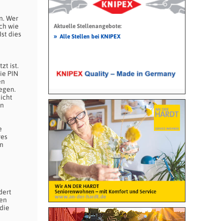
n. Wer
uch wie
Aktuelle Stellenangebote:
st dies
»
Alle Stellen bei KNIPEX
zt ist.
ie PIN
en
egen.
icht
in
e
res
in
dert
sen
 die