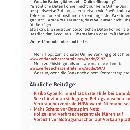
Welche Fallen gibt es beim Online-Shopping?
Persönliche Daten können nicht nur beim Online-Banki
beispielsweise Zahlungsdienstleister wie PayPal oder
Telekommunikationsfirmen, Streaming- oder Paketdie
genutzt. Gerade die Tatsache, dass bei diesen nicht übe
für Betrüger
attraktiv. Die sensiblen persönlichen Daten können si
letztlich den Account zu übernehmen oder im Rahmen e
Weiterf
ührende Infos und Links:
Mehr Tipps zum sicheren Online-Banking gibt es hier
www.verbraucherzentrale.nrw/node/21921
Mehr zu Phishingmails und wie man sie erkennt:
www.verbraucherzentrale.nrw/node/6073
Was tun, wenn die Bank nach einem Kontobetrug grob
Ähnliche Beiträge:
Risiko Cyberkriminalität: Erste Hilfe bei Daten
So schützt man sich gegen Betrugsmaschen im
Verbraucherzentrale NRW warnt: Niemand sol
Mehr Schutz vor Betrug im Netz
Polizei und Verbraucherzentrale klären auf
Vorsicht vor Betrugsmaschen auf Verkaufspla