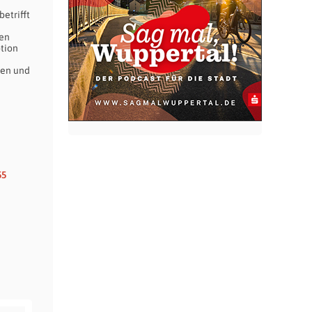
etrifft
hen
ption
men und
55