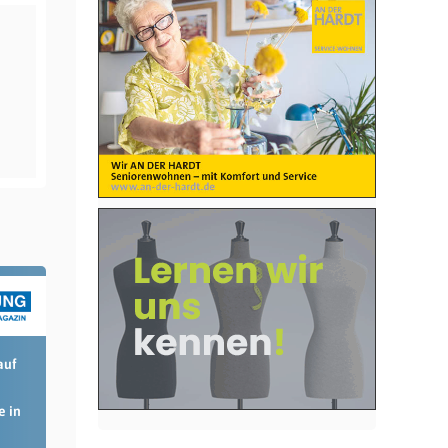
auf
e in