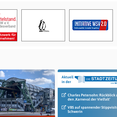
Aktuell
in der
Charles Petersohn: Rückblick 
den ‚Karneval der Vielfalt‘
VBS auf spannender Stippvisit
Schwerin