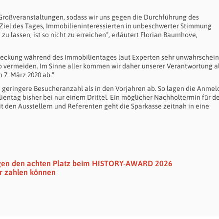
Großveranstaltungen, sodass wir uns gegen die Durchführung des
iel des Tages, Immobilieninteressierten in unbeschwerter Stimmung
zu lassen, ist so nicht zu erreichen“, erläutert Florian Baumhove,
eckung während des Immobilientages laut Experten sehr unwahrscheinli
iko vermeiden. Im Sinne aller kommen wir daher unserer Verantwortung a
 7. März 2020 ab.“
ne geringere Besucheranzahl als in den Vorjahren ab. So lagen die Anme
ientag bisher bei nur einem Drittel. Ein möglicher Nachholtermin für d
t den Ausstellern und Referenten geht die Sparkasse zeitnah in eine
egen den achten Platz beim HISTORY-AWARD 2026
hr zahlen können