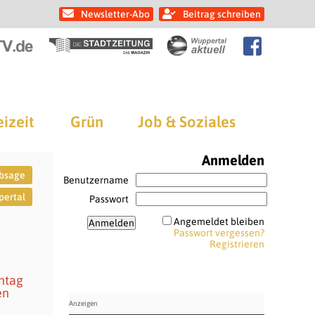
Newsletter-Abo
Beitrag schreiben
eizeit
Grün
Job & Soziales
Anmelden
bsage
Benutzername
pertal
Passwort
Angemeldet bleiben
Passwort vergessen?
Registrieren
ntag
en