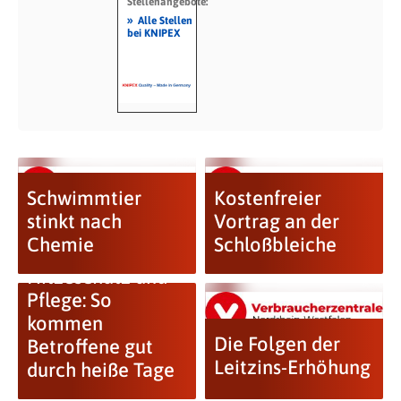
Stellenangebote:
»
Alle Stellen
bei KNIPEX
Schwimmtier
Kostenfreier
stinkt nach
Vortrag an der
Chemie
Schloßbleiche
Hitzeschutz und
Pflege: So
kommen
Die Folgen der
Betroffene gut
Leitzins-Erhöhung
durch heiße Tage