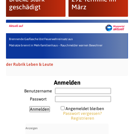
geschädigt
März
Aktuell auf
Brennende Gasflasche löst Feuerwehreinsatz aus
Matratze brennt in Mehrfamilienhaus – Rauchmelder warnen Bewohner
der Rubrik Leben & Leute
Anmelden
Benutzername
Passwort
Angemeldet bleiben
Passwort vergessen?
Registrieren