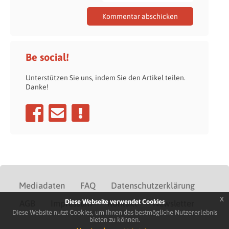
Be social!
Unterstützen Sie uns, indem Sie den Artikel teilen.
Danke!
Mediadaten
FAQ
Datenschutzerklärung
x
Diese Webseite verwendet Cookies
AGB
Impressum
Kontakt
Newsletter
Diese Website nutzt Cookies, um Ihnen das bestmögliche Nutzererlebnis
bieten zu können.