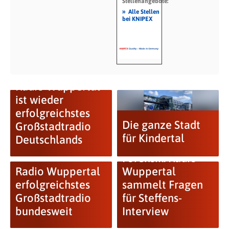
Stellenangebote:
»
Alle Stellen
bei KNIPEX
Radio Wuppertal
ist wieder
erfolgreichstes
Die ganze Stadt
Großstadtradio
für Kindertal
Deutschlands
Forensik: Radio
Radio Wuppertal
Wuppertal
erfolgreichstes
sammelt Fragen
Großstadtradio
für Steffens-
bundesweit
Interview