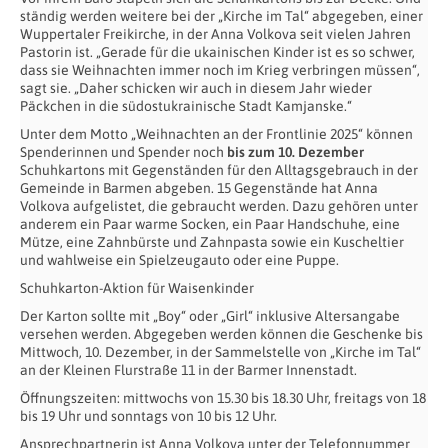
ständig werden weitere bei der „Kirche im Tal“ abgegeben, einer
Wuppertaler Freikirche, in der Anna Volkova seit vielen Jahren
Pastorin ist. „Gerade für die ukainischen Kinder ist es so schwer,
dass sie Weihnachten immer noch im Krieg verbringen müssen“,
sagt sie. „Daher schicken wir auch in diesem Jahr wieder
Päckchen in die südostukrainische Stadt Kamjanske.“
Unter dem Motto „Weihnachten an der Frontlinie 2025“ können
Spenderinnen und Spender noch
bis zum 10. Dezember
Schuhkartons mit Gegenständen für den Alltagsgebrauch in der
Gemeinde in Barmen abgeben. 15 Gegenstände hat Anna
Volkova aufgelistet, die gebraucht werden. Dazu gehören unter
anderem ein Paar warme Socken, ein Paar Handschuhe, eine
Mütze, eine Zahnbürste und Zahnpasta sowie ein Kuscheltier
und wahlweise ein Spielzeugauto oder eine Puppe.
Schuhkarton-Aktion für Waisenkinder
Der Karton sollte mit „Boy“ oder „Girl“ inklusive Altersangabe
versehen werden. Abgegeben werden können die Geschenke bis
Mittwoch, 10. Dezember, in der Sammelstelle von „Kirche im Tal“
an der Kleinen Flurstraße 11 in der Barmer Innenstadt.
Öffnungszeiten: mittwochs von 15.30 bis 18.30 Uhr, freitags von 18
bis 19 Uhr und sonntags von 10 bis 12 Uhr.
Ansprechpartnerin ist Anna Volkova unter der Telefonnummer