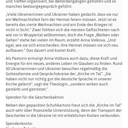
und Treffen organisiert, bei Behördengängen geholfen und so
manches Seelsorgegespräch geführt.
„Viele Ukrainerinnen und Ukrainer haben gedacht, dass sie nur
ein Weihnachtsfest fern der Heimat feiern müssen. Jetzt ist es
bereits das vierte Weihnachten und ein Ende des Krieges ist
nicht in Sicht.“ Zwar fühlten sich die meisten Geflüchteten nach
wie vor in Wuppertal willkommen, doch die Frage „Bleiben oder
Gehen“ stehe bei vielen im Raum, erzählt Anna Volkova. „Und
egal, wie sie sich entscheiden, ihre Heimat müssen sie sich neu
aufbauen.“ Das dauert und kostet Kraft.
Als Pastorin ermutigt Anna Volkova auch dazu, diese Kraft und
Energie für ein neues, anderes Leben im Glauben zu finden. Rund
50 Ukrainerinnen und Ukrainer besuchen regelmäßig die
Gottesdienste und Gesprächskreise der „Kirche im Tal“. „Sie
haben nicht nur richtig gut die deutsche Sprache in unserer
Kirche gelernt“, sagt die Theologin, „sondern wirken auch
gestärkt und getröstet.“
Spenden für die Geschenkaktion
Neben den gepackten Schuhkartons freut sich die „Kirche im Tal“
auch sehr über finanzielle Unterstützung, denn der Transport der
Geschenke in die Ukraine ist mit erheblichen Kosten verbunden.
Spendenkonto: