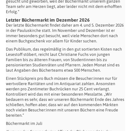
gesucht und geworben, weil der Büchermarkt unserem ganzen
Team sehr am Herzen liegt, aber leider nicht mit dem erhofften
Erfolg.“
Letzter Büchermarkt im Dezember 2026
Der letzte Büchermarkt findet daher am 4. und 5. Dezember 2026
in der Pauluskirche statt. Im November und Dezember ist er
immer besonders gut besucht, weil viele Menschen dort nach
einem Buchgeschenk vor allem für Kinder suchen.
Das Publikum, das regelmäßig in den gut sortierten Kisten nach
Lesestoff stöbert, reicht laut Christiane Fuchs von jungen
Familien bis zu älteren Frauen, von Studentinnen bis zu
pensionierten Studienräten und Pfarrern. Jeden Monat sind es
laut Angaben des Bücherteams etwa 500 Menschen.
Einen Stückpreis pro Buch müssen die Besucher:innen nur für
wertvollere Raritäten und im Antiquariat zahlen. Ansonsten
werden pro Zentimeter Buchrücken nur 25 Cent verlangt.
Kontrolliert wird das mit einer besonderen Messlatte. „Wir
bedauern es sehr, dass wir unseren Büchermarkt Ende des Jahres
schließen, hoffen aber, dass wir auf den kommenden Märkten
noch vielen Besucher:innen mit unseren Büchern eine Freude
bereiten.“
Büchermarkt im Juli