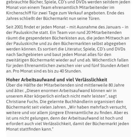
gebrauchte Bücher, Spiele, CD’s und DVDs werden seitdem jeden
Monat von einem Team ehrenamtlich Mitarbeitender im
Kirchenschiff für zwei Tage zum Verkauf angeboten. Ende des
Jahres schließt der Büchermarkt nun seine Türen.
Seit 2001 findet er jeden Monat – mit Ausnahme des Januars – in
der Pauluskirche statt. Ein Team von rund 20 Mitarbeitenden
räumt die gespendeten Bücherkisten aus, die jeden Mittwoch an
der Pauluskirche und zu den Büchermarkten selbst abgegeben
werden können. Es sortiert die Literatur, Spiele, CD’s und DVDs
nach Sachgebieten und baut jeden Monat alles für den
zweitätigen Büchermarkt wieder auf und ab. Wöchentlich fallen
für jeden Ehrenamtlichen zwischen vier und fünf Stunden Arbeit
an. Pro Monat sind es bis zu 40 Stunden.
Hoher Arbeitsaufwand und viel Verlässlichkeit
Über die Hälfte der Mitarbeitenden sind mittlerweile 80 Jahre
und älter. „Diesen enormen Arbeitsaufwand können wir in
unserem Alter körperlich einfach nicht mehr leisten“, sagt
Christiane Fuchs. Die gelernte Buchhändlerin organisiert den
Büchermarkt seit vielen Jahren. „Wir haben mehrfach versucht,
weitere und vor allem jüngere Ehrenamtliche zu finden. Aber es
ist uns nicht gelungen, denn der Arbeitsaufwand ist hoch und
erfordert auch viel Verlässlichkeit, damit der Büchermarkt jeden
Monat stattfinden kann.“