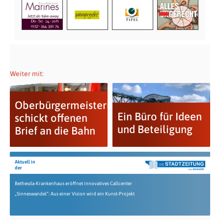
Weiter mit:
Oberbürgermeisterin
Ein Büro für Ideen
schickt offenen
und Beteiligung
Brief an die Bahn
Aktuell in
der
Bethesda-Krankenhaus eröffnet innovatives Callcenter
„Sinneswandel“: Aus einer Vision wird ein Kunst-Projekt