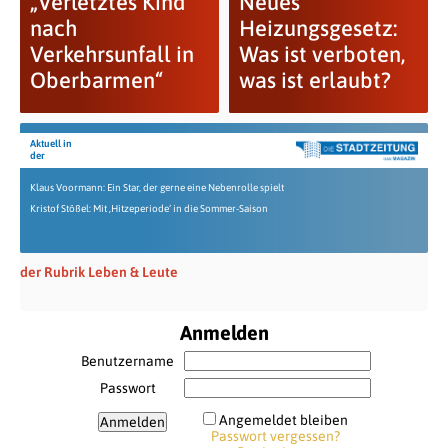
„Verletztes Kind
Neues
nach
Heizungsgesetz:
Verkehrsunfall in
Was ist verboten,
Oberbarmen“
was ist erlaubt?
Aktuell in
der
Klaus Voormann: Ein Star, der gerne eine Nebenrolle spielt
Kristof Stößel: Mit ‚Hitzeperiode‘ in die Sommer-Saison
der Rubrik Leben & Leute
Anmelden
Benutzername
Passwort
Angemeldet bleiben
Passwort vergessen?