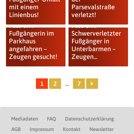
mit einem
Parsevalstraße
Linienbus!
verletzt!
Fuss e.V.:
Fuss e.V.:
Fußgängerin im
Schwerverletzter
Parkhaus
Fußgänger in
angefahren –
Unterbarmen –
Zeugen gesucht!
Zeugen...
1
2
…
7
Mediadaten
FAQ
Datenschutzerklärung
AGB
Impressum
Kontakt
Newsletter