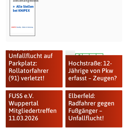
Stellenangebote:
»
Alle Stellen
bei KNIPEX
Fuss e.V.:
Unfallflucht auf
Parkplatz:
Hochstraße: 12-
Rollatorfahrer
Jährige von Pkw
(91) verletzt!
erfasst – Zeugen?
FUSS e.V.
Elberfeld:
Wuppertal
Radfahrer gegen
Mitgliedertreffen
Fußgänger –
11.03.2026
Unfallflucht!