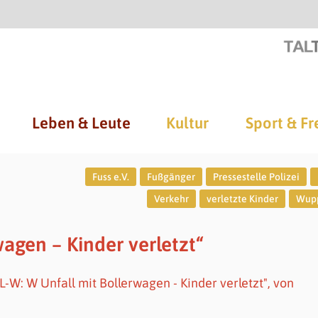
Leben & Leute
Kultur
Sport & Fr
Fuss e.V.
Fußgänger
Pressestelle Polizei
Verkehr
verletzte Kinder
Wupp
wagen – Kinder verletzt“
L-W: W Unfall mit Bollerwagen - Kinder verletzt", von