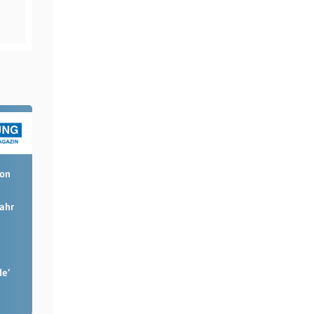
ion
Jahr
de‘