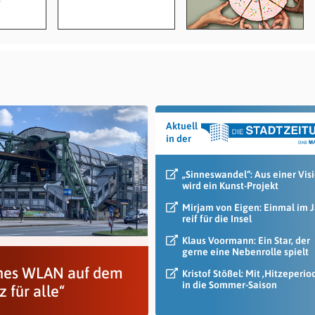
Aktuell
in der
„Sinneswandel“: Aus einer Vis
wird ein Kunst-Projekt
Mirjam von Eigen: Einmal im 
reif für die Insel
Klaus Voormann: Ein Star, der
gerne eine Nebenrolle spielt
nes WLAN auf dem
Kristof Stößel: Mit ‚Hitzeperio
in die Sommer-Saison
z für alle“