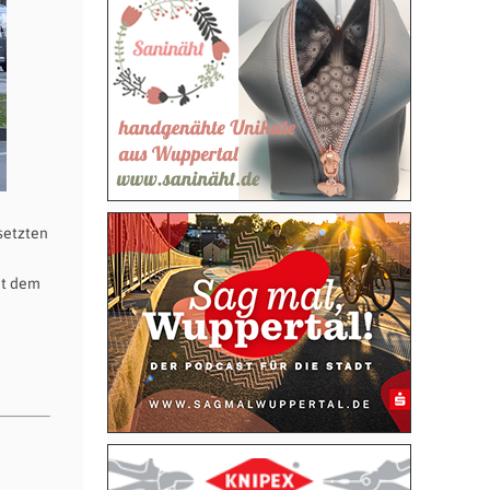
setzten
it dem