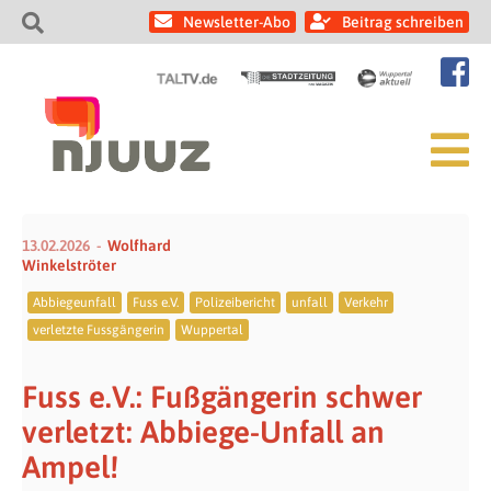
Newsletter-Abo
Beitrag schreiben
13.02.2026
Wolfhard
Winkelströter
Abbiegeunfall
Fuss e.V.
Polizeibericht
unfall
Verkehr
verletzte Fussgängerin
Wuppertal
Fuss e.V.: Fußgängerin schwer
verletzt: Abbiege-Unfall an
Ampel!