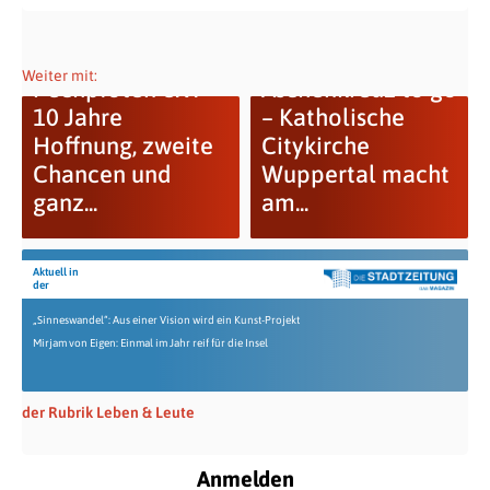
10 Jahre
Weiter mit:
Pechpfoten e.V. –
Aschenkreuz to go
10 Jahre
– Katholische
Hoffnung, zweite
Citykirche
Chancen und
Wuppertal macht
ganz...
am...
Aktuell in
der
„Sinneswandel“: Aus einer Vision wird ein Kunst-Projekt
Mirjam von Eigen: Einmal im Jahr reif für die Insel
der Rubrik Leben & Leute
Anmelden