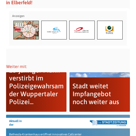
in Elberfeld!
Weiter mit:
25-jähriger Mann
verstirbt im
Polizeigewahrsam
Stadt weitet
der Wuppertaler
Impfangebot
Polizei...
noch weiter aus
Aktuell in
der
Bethesda-Krankenhaus eröffnet innovatives Callcenter