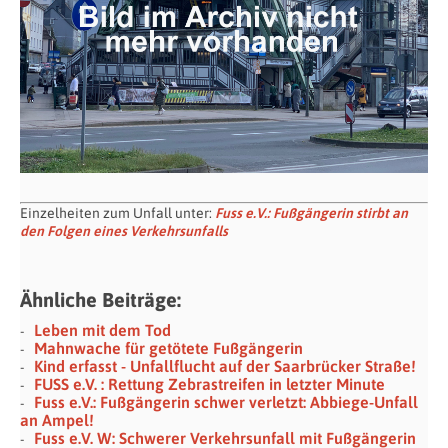
Einzelheiten zum Unfall unter:
Fuss e.V.: Fußgängerin stirbt an
den Folgen eines Verkehrsunfalls
Ähnliche Beiträge:
Leben mit dem Tod
Mahnwache für getötete Fußgängerin
Kind erfasst - Unfallflucht auf der Saarbrücker Straße!
FUSS e.V. : Rettung Zebrastreifen in letzter Minute
Fuss e.V.: Fußgängerin schwer verletzt: Abbiege-Unfall
an Ampel!
Fuss e.V. W: Schwerer Verkehrsunfall mit Fußgängerin