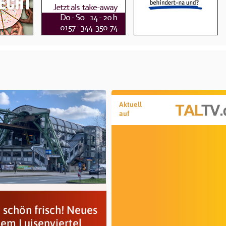
Aktuell
auf
 schön frisch! Neues
dem Luisenviertel