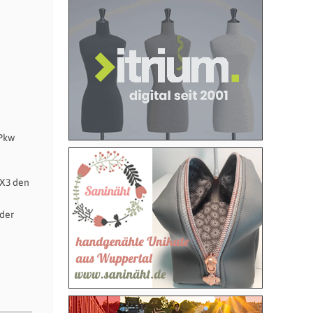
 Pkw
 X3 den
 der