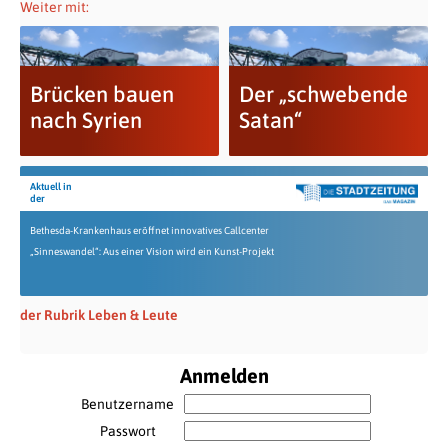
Weiter mit:
Brücken bauen
Der „schwebende
nach Syrien
Satan“
Aktuell in
der
Bethesda-Krankenhaus eröffnet innovatives Callcenter
„Sinneswandel“: Aus einer Vision wird ein Kunst-Projekt
der Rubrik Leben & Leute
Anmelden
Benutzername
Passwort