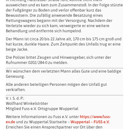
ausweichen und es kam zum Zusammenstoß. In der Folge stürzte
der Fußgänger zu Boden und verlor offenbar kurz das
Bewusstsein. Die zufällig anwesende Besatzung eines
Rettungswagens begann mit der Versorgung. Nachdem der
Verletzte wieder zu sich kam, verweigerte er eine weitere
Behandlung und entfernte sich humpelnd.
Der Mann ist circa 20 bis 22 Jahre alt, 170 cm bis 175 cm groß und
hat kurze, dunkle Haare. Zum Zeitpunkt des Unfalls trug er eine
beige Jacke.
Die Polizei bittet Zeugen und Hinweisgeber, sich unter der
Rufnummer 0202/284-0 zu melden.
Wir wünschen dem verletzten Mann alles Gute und eine baldige
Genesung.
Alle anderen beteiligen Personen mögen den Unfall gut
verkraften.
V. i. S. d. P.:
Wolfhard Winkelströter
Mitglied Fuss e.V. Ortsgruppe Wuppertal
Weitere Informationen zu Fuss e.V. unter
https://www.fuss-
ev.de
und zu Wuppertal Startseite –
Wuppertal – FUSS e.V.
Erreichen Sie einen Ansprechpartner vor Ort über den