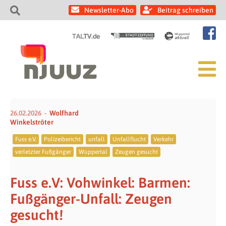
Newsletter-Abo
Beitrag schreiben
26.02.2026
Wolfhard
Winkelströter
Fuss e.V.
Polizeibericht
unfall
Unfallflucht
Verkehr
verletzter Fußgänger
Wuppertal
Zeugen gesucht
Fuss e.V: Vohwinkel: Barmen:
Fußgänger-Unfall: Zeugen
gesucht!