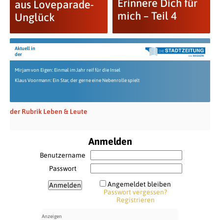
Erinnere Dich für
aus Loveparade-
mich – Teil 4
Unglück
Aktuell in
der
Mirjam von Eigen: Einmal im Jahr reif für die Insel
Klaus Voormann: Ein Star, der gerne eine Nebenrolle spielt
der Rubrik Leben & Leute
Anmelden
Benutzername
Passwort
Angemeldet bleiben
Passwort vergessen?
Registrieren