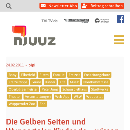
Newsletter-Abo
Beitrag schreiben
24.02.2011
pipi
Baby
Elberfeld
Eltern
Familie
Freizeit
Freizeitangebote
Freizeittipps
Grüne
Kinder
Kita
Musik
Nordbahntrasse
Oberbürgermeister
Peter Jung
Schauspielhaus
Stadtwerke
Theater
Veranstaltungen
Web-App
WSW
Wuppertal
Wuppertaler Zoo
Zoo
Die Gelben Seiten und