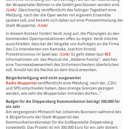
der Wuppertaler Bühnen in die GmbH geschlossen worden sind.
/Link/
. Gleichzeitig veröffentlicht das Solinger Tageblatt eine
Meldung, nach der die Oper weiter mit eigenem Ensemble
spielen soll, und bezieht sich dabei auf eine Pressemitteilung der
Stadt Wuppertal.
/Link/
In diesem Kontext fordert Verdi Jung auf, die Planungen zu den
kommenden Opernproduktionen offen zu legen. Verdi möchte
ausschließen, dass bei der Vergabe von Aufträgen an die Firma
des Co-Intendanten von Kamioka, Joachim Arnold,
Protektionismus im Spiel war.
/Link/
Es geht dabei laut
WZ
Informationen um das Musical die „Addams Family“, welches
eine Tourneeabwesenheit des Sinfonieorchesters überbrücken
soll. Arnold hat die Rechte an dem Stück erworben.
Bürgerbeteiligung wird nicht ausgeweitet
Radio Wuppertal
veröffentlicht eine Meldung, nach der „CDU
und SPD entschieden haben, dass strenge Grenzen gezogen
werden, wie sehr die Wuppertaler mitreden dürfen…“
Budget für die Döppersberg Kommunikation beträgt 300.000 für
ein Jahr
Am vergangenen Mittwoch hat Johannes Busmann während des
4. Bürgerforums der Stadt Wuppertal das
Kommunikationskonzept für die Goßbaustelle Döppersberg
vorgestellt. Das Projekt ist mit 300.000 Euro für ein Jahr dotiert.