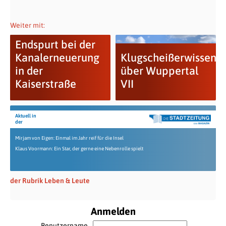
Weiter mit:
Endspurt bei der
Kanalerneuerung
Klugscheißerwissen
in der
über Wuppertal
Kaiserstraße
VII
Aktuell in
der
Mirjam von Eigen: Einmal im Jahr reif für die Insel
Klaus Voormann: Ein Star, der gerne eine Nebenrolle spielt
der Rubrik Leben & Leute
Anmelden
Benutzername