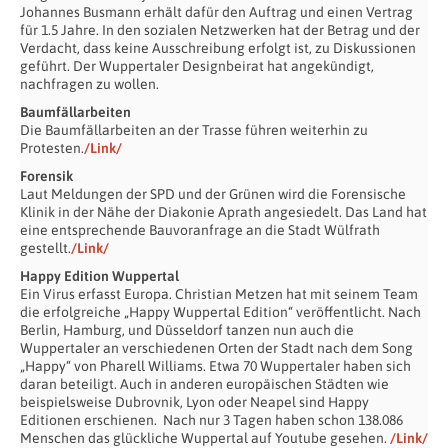
Johannes Busmann erhält dafür den Auftrag und einen Vertrag
für 1.5 Jahre. In den sozialen Netzwerken hat der Betrag und der
Verdacht, dass keine Ausschreibung erfolgt ist, zu Diskussionen
geführt. Der Wuppertaler Designbeirat hat angekündigt,
nachfragen zu wollen.
Baumfällarbeiten
Die Baumfällarbeiten an der Trasse führen weiterhin zu
Protesten.
/Link/
Forensik
Laut Meldungen der SPD und der Grünen wird die Forensische
Klinik in der Nähe der Diakonie Aprath angesiedelt. Das Land hat
eine entsprechende Bauvoranfrage an die Stadt Wülfrath
gestellt.
/Link/
Happy Edition Wuppertal
Ein Virus erfasst Europa. Christian Metzen hat mit seinem Team
die erfolgreiche „Happy Wuppertal Edition“ veröffentlicht. Nach
Berlin, Hamburg, und Düsseldorf tanzen nun auch die
Wuppertaler an verschiedenen Orten der Stadt nach dem Song
„Happy“ von Pharell Williams. Etwa 70 Wuppertaler haben sich
daran beteiligt. Auch in anderen europäischen Städten wie
beispielsweise Dubrovnik, Lyon oder Neapel sind Happy
Editionen erschienen. Nach nur 3 Tagen haben schon 138.086
Menschen das glückliche Wuppertal auf Youtube gesehen.
/Link/