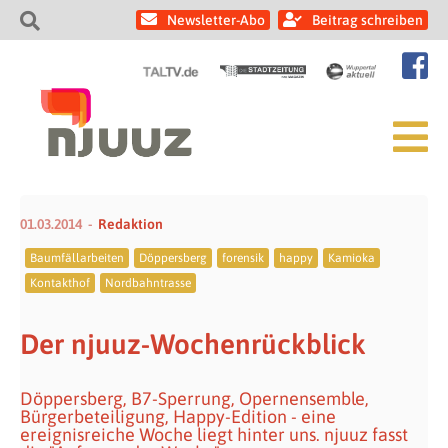
Newsletter-Abo
Beitrag schreiben
01.03.2014
Redaktion
Baumfällarbeiten
Döppersberg
forensik
happy
Kamioka
Kontakthof
Nordbahntrasse
Der njuuz-Wochenrückblick
Döppersberg, B7-Sperrung, Opernensemble,
Bürgerbeteiligung, Happy-Edition - eine
ereignisreiche Woche liegt hinter uns. njuuz fasst