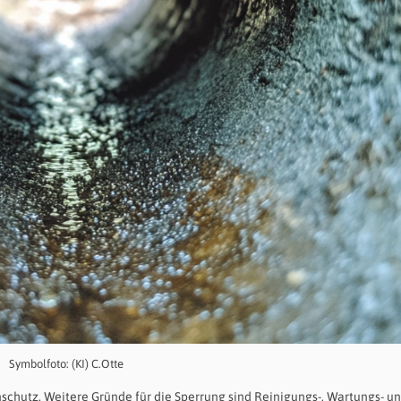
Symbolfoto: (KI) C.Otte
nschutz. Weitere Gründe für die Sperrung sind Reinigungs-, Wartungs- u