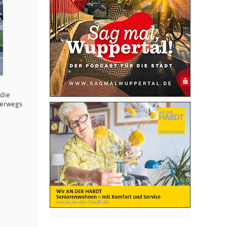
die
terwegs