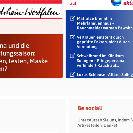
auf
Matratze brennt in
Mehrfamilienhaus –
Rauchmelder warnen Bewohn
Vertrauen entsteht durch
geprüfte Fakten, nicht durch
na und die
Vermutung
ltungssaison:
Schwelbrand im Klinikum
en, testen, Maske
Solingen – Pflegepersonal
verhindert Rauch auf...
en?
Luxus-Schleuser-Affäre: Soling
Beigeordneter Jan Welzel blei
im Dienst
Be social!
Unterstützen Sie uns, indem S
Artikel teilen. Danke!