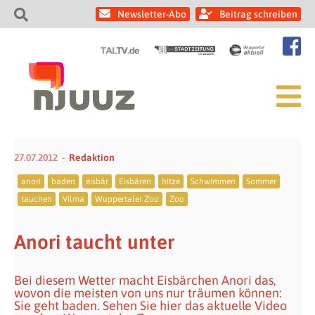
Newsletter-Abo
Beitrag schreiben
27.07.2012
Redaktion
anori
baden
eisbär
Eisbären
hitze
Schwimmen
Sommer
tauchen
Vilma
Wuppertaler Zoo
Zoo
Anori taucht unter
Bei diesem Wetter macht Eisbärchen Anori das,
wovon die meisten von uns nur träumen können:
Sie geht baden. Sehen Sie hier das aktuelle Video