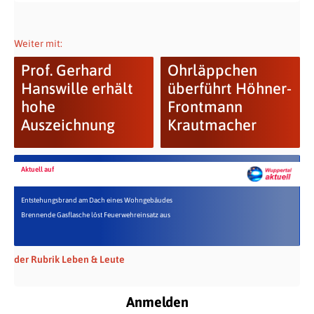
Weiter mit:
Prof. Gerhard
Ohrläppchen
Hanswille erhält
überführt Höhner-
hohe
Frontmann
Auszeichnung
Krautmacher
Aktuell auf
Entstehungsbrand am Dach eines Wohngebäudes
Brennende Gasflasche löst Feuerwehreinsatz aus
der Rubrik Leben & Leute
Anmelden