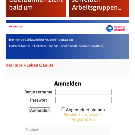
bald um
Arbeitsgruppen...
Aktuell auf
Brennende Gasflasche löst Feuerwehreinsatz aus
Matratze brennt in Mehrfamilienhaus – Rauchmelder warnen Bewohner
der Rubrik Leben & Leute
Anmelden
Benutzername
Passwort
Angemeldet bleiben
Passwort vergessen?
Registrieren