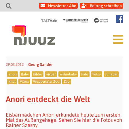
Newsletter-Abo
Beitrag schreiben
29.03.2012
Georg Sander
anori
Baby
Bilder
eisbär
eisbärbaby
Foto
Fotos
Jungtier
knut
Vilma
Wuppertaler Zoo
Zoo
Anori entdeckt die Welt
Eisbärmädchen Anori erkundete heute zum ersten
Mal das Außengehege. Sehen Sie hier die Fotos von
Rainer Szesny.