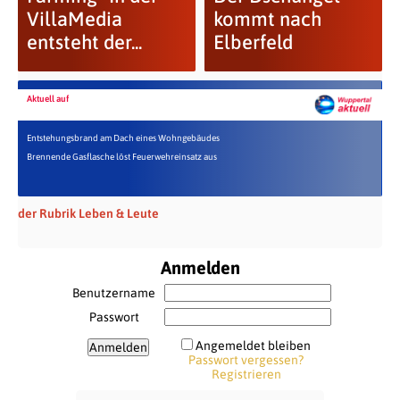
VillaMedia
kommt nach
entsteht der...
Elberfeld
Aktuell auf
Entstehungsbrand am Dach eines Wohngebäudes
Brennende Gasflasche löst Feuerwehreinsatz aus
der Rubrik Leben & Leute
Anmelden
Benutzername
Passwort
Angemeldet bleiben
Passwort vergessen?
Registrieren