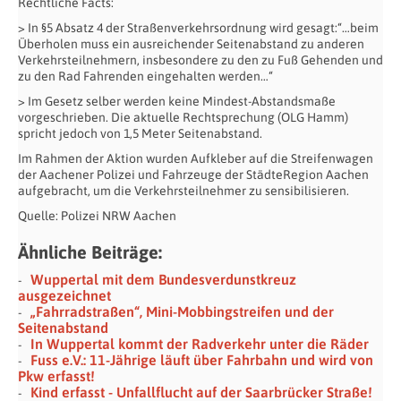
Rechtliche Facts:
> In §5 Absatz 4 der Straßenverkehrsordnung wird gesagt:“…beim
Überholen muss ein ausreichender Seitenabstand zu anderen
Verkehrsteilnehmern, insbesondere zu den zu Fuß Gehenden und
zu den Rad Fahrenden eingehalten werden…“
> Im Gesetz selber werden keine Mindest-Abstandsmaße
vorgeschrieben. Die aktuelle Rechtsprechung (OLG Hamm)
spricht jedoch von 1,5 Meter Seitenabstand.
Im Rahmen der Aktion wurden Aufkleber auf die Streifenwagen
der Aachener Polizei und Fahrzeuge der StädteRegion Aachen
aufgebracht, um die Verkehrsteilnehmer zu sensibilisieren.
Quelle: Polizei NRW Aachen
Ähnliche Beiträge:
Wuppertal mit dem Bundesverdunstkreuz
ausgezeichnet
„Fahrradstraßen“, Mini-Mobbingstreifen und der
Seitenabstand
In Wuppertal kommt der Radverkehr unter die Räder
Fuss e.V.: 11-Jährige läuft über Fahrbahn und wird von
Pkw erfasst!
Kind erfasst - Unfallflucht auf der Saarbrücker Straße!