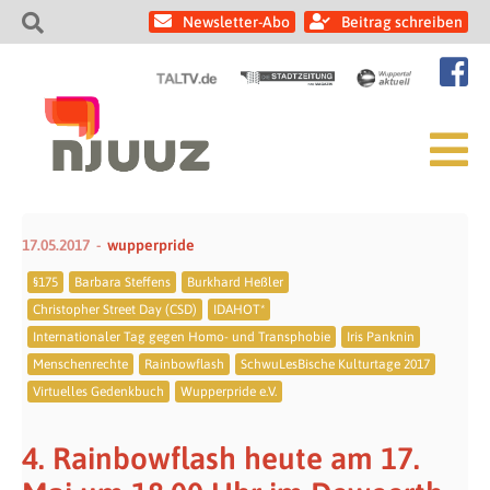
Newsletter-Abo
Beitrag schreiben
17.05.2017
wupperpride
§175
Barbara Steffens
Burkhard Heßler
Christopher Street Day (CSD)
IDAHOT*
Internationaler Tag gegen Homo- und Transphobie
Iris Panknin
Menschenrechte
Rainbowflash
SchwuLesBische Kulturtage 2017
Virtuelles Gedenkbuch
Wupperpride e.V.
4. Rainbowflash heute am 17.