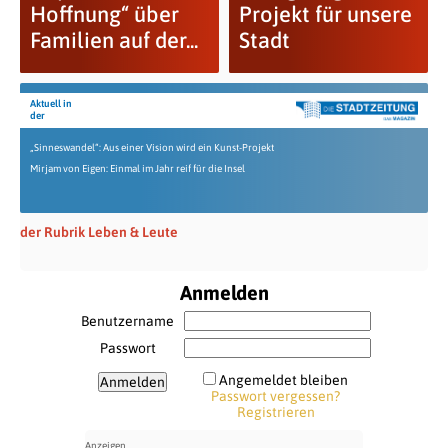
Hoffnung“ über
Projekt für unsere
Familien auf der...
Stadt
Aktuell in
der
„Sinneswandel“: Aus einer Vision wird ein Kunst-Projekt
Mirjam von Eigen: Einmal im Jahr reif für die Insel
der Rubrik Leben & Leute
Anmelden
Benutzername
Passwort
Angemeldet bleiben
Passwort vergessen?
Registrieren