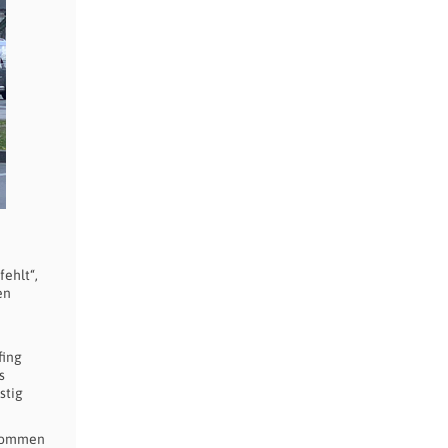
fehlt“,
en
fing
s
stig
enommen