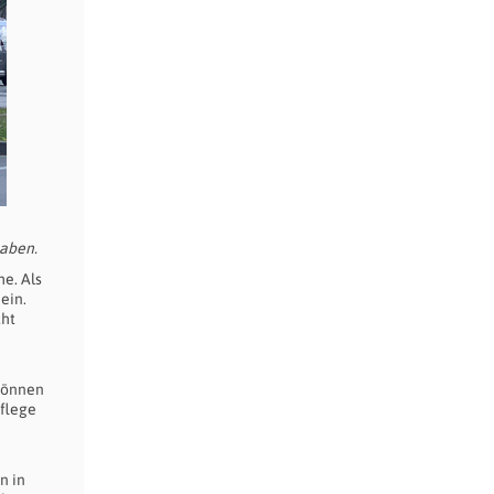
haben.
e. Als
ein.
cht
 können
Pflege
n in