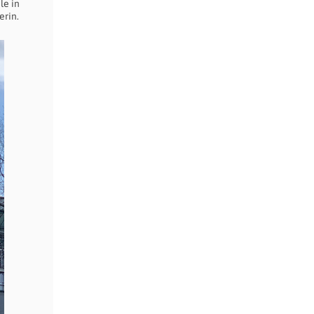
le in
erin.