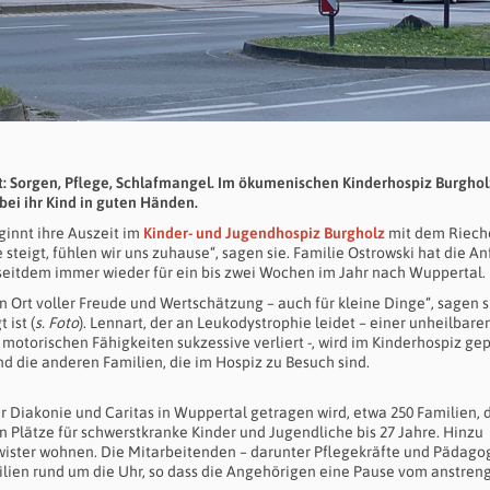
t: Sorgen, Pflege, Schlafmangel. Im ökumenischen Kinderhospiz Burghol
bei ihr Kind in guten Händen.
ginnt ihre Auszeit im
Kinder- und Jugendhospiz Burgholz
mit dem Riech
steigt, fühlen wir uns zuhause“, sagen sie. Familie Ostrowski hat die A
seitdem immer wieder für ein bis zwei Wochen im Jahr nach Wuppertal.
ein Ort voller Freude und Wertschätzung – auch für kleine Dinge“, sagen 
 ist (
s. Foto
). Lennart, der an Leukodystrophie leidet – einer unheilbare
motorischen Fähigkeiten sukzessive verliert -, wird im Kinderhospiz gep
nd die anderen Familien, die im Hospiz zu Besuch sind.
er Diakonie und Caritas in Wuppertal getragen wird, etwa 250 Familien, 
n Plätze für schwerstkranke Kinder und Jugendliche bis 27 Jahre. Hinzu
ister wohnen. Die Mitarbeitenden – darunter Pflegekräfte und Pädago
ilien rund um die Uhr, so dass die Angehörigen eine Pause vom anstre