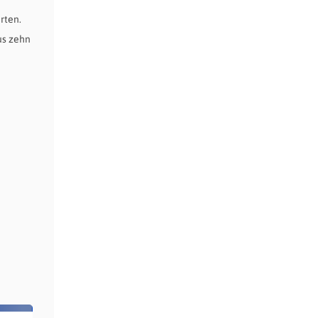
rten.
us zehn