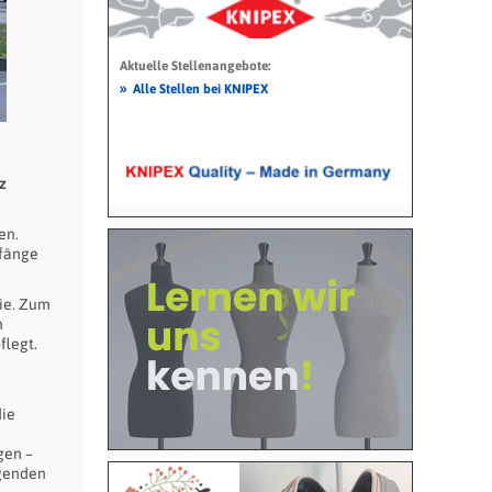
Aktuelle Stellenangebote:
»
Alle Stellen bei KNIPEX
z
en.
nfänge
sie. Zum
n
flegt.
die
gen –
ngenden