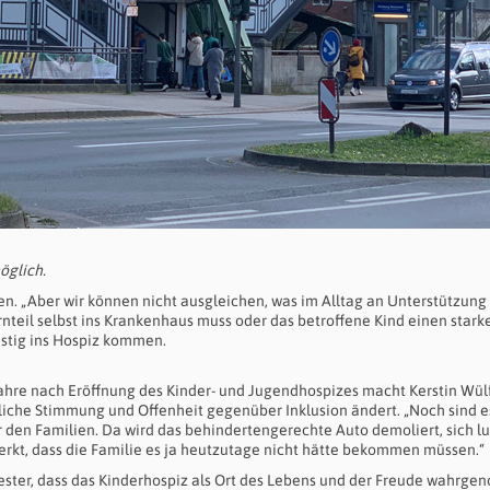
öglich.
en. „Aber wir können nicht ausgleichen, was im Alltag an Unterstützung 
rnteil selbst ins Krankenhaus muss oder das betroffene Kind einen stark
istig ins Hospiz kommen.
Jahre nach Eröffnung des Kinder- und Jugendhospizes macht Kerstin Wül
tliche Stimmung und Offenheit gegenüber Inklusion ändert. „Noch sind e
 den Familien. Da wird das behindertengerechte Auto demoliert, sich lu
kt, dass die Familie es ja heutzutage nicht hätte bekommen müssen.“
wester, dass das Kinderhospiz als Ort des Lebens und der Freude wahrg