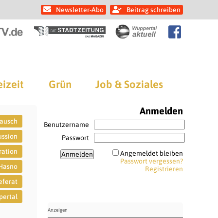
Newsletter-Abo
Beitrag schreiben
eizeit
Grün
Job & Soziales
Anmelden
ausch
Benutzername
ussion
Passwort
ration
Angemeldet bleiben
Passwort vergessen?
Hasno
Registrieren
eferat
ertal