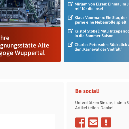
Mirjam von Eigen: Einmal im 
reif für die Insel
Klaus Voormann: Ein Star, der
gerne eine Nebenrolle spielt
Kristof Stößel: Mit ‚Hitzeperio
in die Sommer-Saison
ahre
gnungsstätte Alte
Charles Petersohn: Rückblick 
den ‚Karneval der Vielfalt‘
goge Wuppertal
Be social!
Unterstützen Sie uns, indem S
Artikel teilen. Danke!