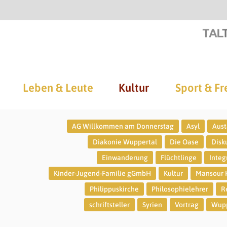
Leben & Leute
Kultur
Sport & Fr
AG Willkommen am Donnerstag
Asyl
Aust
Diakonie Wuppertal
Die Oase
Disk
Einwanderung
Flüchtlinge
Integ
Kinder-Jugend-Familie gGmbH
Kultur
Mansour 
Philippuskirche
Philosophielehrer
R
schriftsteller
Syrien
Vortrag
Wupp