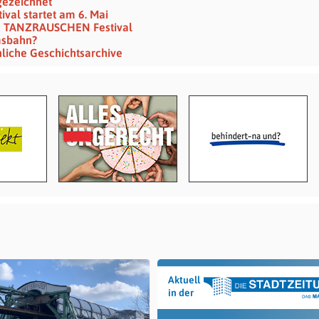
gezeichnet
val startet am 6. Mai
d TANZRAUSCHEN Festival
msbahn?
nliche Geschichtsarchive
Aktuell
in der