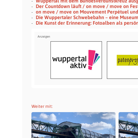
Wuppertal mit dem Bundesverdunstkreuz aus
Der Countdown läuft / on move / move on Festi
on move / move on Mouvement Perpétuel un
Die Wuppertaler Schwebebahn – eine Museu
Die Kunst der Erinnerung: Fotoalben als persö
Weiter mit: