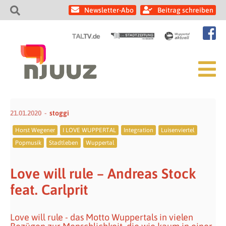
Newsletter-Abo
Beitrag schreiben
21.01.2020
stoggi
Horst Wegener
I LOVE WUPPERTAL
Integration
Luisenviertel
Popmusik
Stadtleben
Wuppertal
Love will rule – Andreas Stock
feat. Carlprit
Love will rule - das Motto Wuppertals in vielen