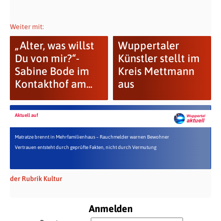
Weiter mit:
„Alter, was willst
Wuppertaler
Du von mir?“-
Künstler stellt im
Sabine Bode im
Kreis Mettmann
Kontakthof am...
aus
Aktuell auf
Matratze brennt in Mehrfamilienhaus – Rauchmelder warnen Bewohner
Vertrauen entsteht durch geprüfte Fakten, nicht durch Vermutung
der Rubrik Kultur
Anmelden