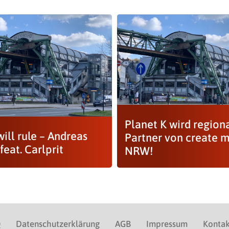
Planet K wird region
ill rule – Andreas
Partner von create m
feat. Carlprit
NRW!
Q
Datenschutzerklärung
AGB
Impressum
Kontak