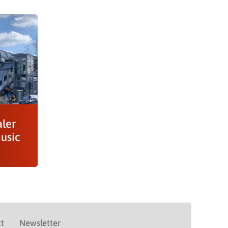
aler
usic
t
Newsletter