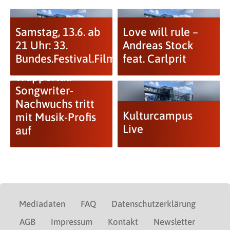
Samstag, 13.6. ab
Love will rule –
21 Uhr: 33.
Andreas Stock
Bundes.Festival.Film
feat. Carlprit
Song Factory
Wuppertal:
Songwriter-
Nachwuchs tritt
Kulturcampus
mit Musik-Profis
Live
auf
Mediadaten
FAQ
Datenschutzerklärung
AGB
Impressum
Kontakt
Newsletter