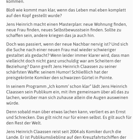
kommen.
Bloß wie kommt man klar, wenn das Leben mal eben komplett
auf den Kopf gestellt wurde?
Jens Heinrich macht einen Masterplan: neue Wohnung finden,
neue Frau finden, neues Selbstbewusstsein finden. Sollte zu
schaffen sein, andere kriegen das ja auch hin.
Doch was passiert, wenn der neue Nachbar nervig ist? Und sich
die Suche nach einer neuen Frau mal wieder schwieriger
gestaltet als gedacht? Wenn leider immer klarer wird, dass man
vielleicht doch nicht ganz unschuldig war am Scheitern der
Beziehung? Dann greift Jens Heinrich Claassen zu seiner
schärfsten Waffe: seinem Humor! Schließlich hat der
preisgekrönte Komiker den schwarzen Gürtel in Pointe.
In seinem Programm „Ich komm‘ schon klar“ lädt Jens Heinrich
Claassen sein Publikum ein, mit ihm gemeinsam über all das zu
lachen, worüber man sich zuhause allein die Augen ausweinen
würde.
Denn sobald man über etwas lachen kann, verliert es an Ernst
und Schrecken. Das gilt nicht nur für einen selbst. Es gilt auch für
den Rest der Welt.
Jens Heinrich Claassen reist seit 2004 als Komiker durch die
Lande. Er ist Publikumsliebling auf den Kreuzfahrtschiffen der