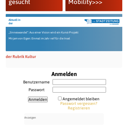
gesucht
Mobility>>>
Aktuell in
der
„Sinneswandel“: Aus einer Vision wird ein Kunst-Projekt
Mirjam von Eigen: Einmal im Jahr reif für die Insel
der Rubrik Kultur
Anmelden
Benutzername
Passwort
Angemeldet bleiben
Passwort vergessen?
Registrieren