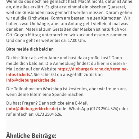
Wenn du das noch nie gemacht hast: Macht nichts, dafür ist Anne
an, die alles erklärt. Es gibt erst einmal ein bisschen Quaserei,
weil die Gipsbinden nass gemacht werden müssen. Darum gehen
wir auf die Kirchwiese. Komm am besten in alten Klamotten. Wir
haben zwar Umhänge, aber am Anfang geht vielleicht mal was
daneben. Material zum Gestalten der Masken ist natürlich vor
Ort. Gegen Mittag unterbrechen wir kurz und essen zusammen.
Und dann geht es weiter bis ca. 17.00 Uhr.
Bitte melde dich bald an
Du bist älter als zehn Jahre und hast dazu große Lust? Dann
melde dich bald an. Die Anmeldung findest du hier in dieser E-
Mail oder auf der Website
https://dieburgerkirche.de/termine-
infos-tickets
/. Sie schickst du ausgefüllt zurück an
info@dieburgerkirche.de
.
Die Teilnahme am Workshop ist kostenlos, aber wir freuen uns,
wenn deine Eltern eine Spende machen.
Du hast Fragen? Dann schicke eine E-Mail
(
info@dieburgerkirche.de
) oder WhatsApp (0173 2504 526) oder
ruf einfach an: 0173 2504 526.
Ähnliche Beiträge: