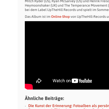
Mitch Ryder (US), Ryan McGarvey (US) und Henrik Freisc
Heymoonshaker (UK) und The Temperance Movement (US).
bei dem Label UpTheHill Records und spielt im Sommer 
Das Album ist im
Online-Shop
von UpTheHill-Records un
Ähnliche Beiträge:
Die Kunst der Erinnerung: Fotoalben als persö