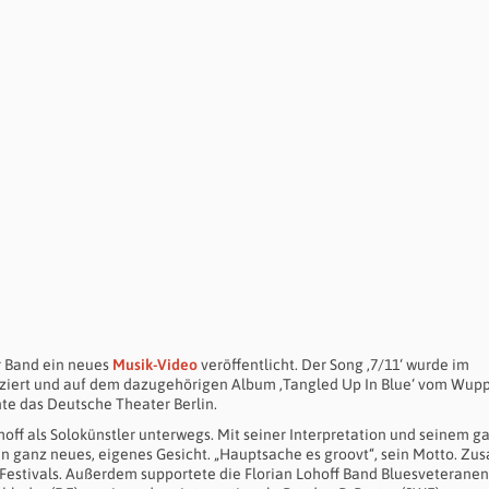
er Band ein neues
Musik-Video
veröffentlicht. Der Song ‚7/11‘ wurde im
iert und auf dem dazugehörigen Album ‚Tangled Up In Blue‘ vom Wupp
nte das Deutsche Theater Berlin.
Lohoff als Solokünstler unterwegs. Mit seiner Interpretation und seinem g
ein ganz neues, eigenes Gesicht. „Hauptsache es groovt“, sein Motto. Z
-Festivals. Außerdem supportete die Florian Lohoff Band Bluesveteranen