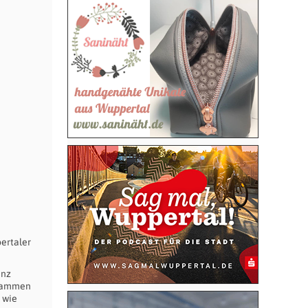
ertaler
anz
usammen
 wie