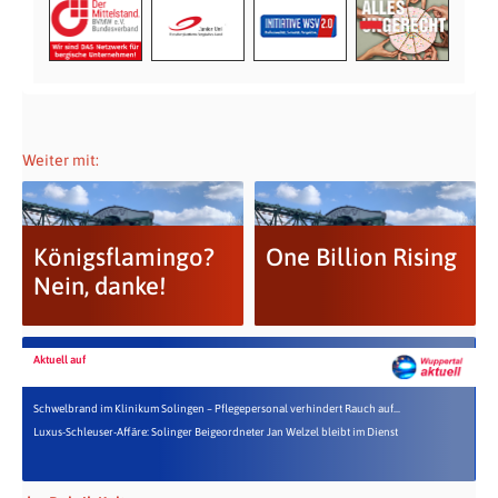
Weiter mit:
Königsflamingo?
One Billion Rising
Nein, danke!
Aktuell auf
Schwelbrand im Klinikum Solingen – Pflegepersonal verhindert Rauch auf...
Luxus-Schleuser-Affäre: Solinger Beigeordneter Jan Welzel bleibt im Dienst