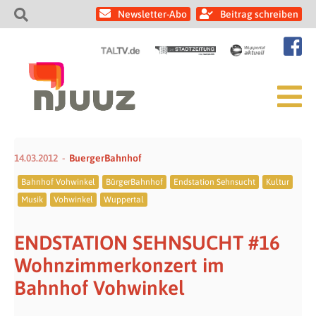
Newsletter-Abo
Beitrag schreiben
14.03.2012
BuergerBahnhof
Bahnhof Vohwinkel
BürgerBahnhof
Endstation Sehnsucht
Kultur
Musik
Vohwinkel
Wuppertal
ENDSTATION SEHNSUCHT #16
Wohnzimmerkonzert im
Bahnhof Vohwinkel