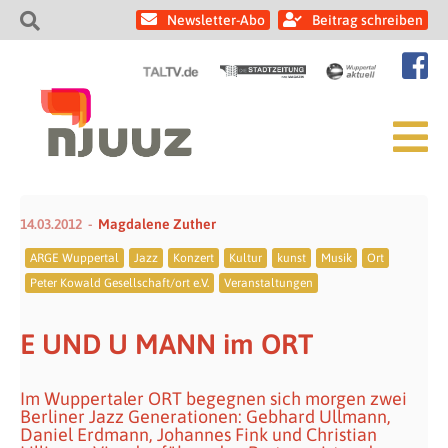
Newsletter-Abo
Beitrag schreiben
14.03.2012
Magdalene Zuther
ARGE Wuppertal
Jazz
Konzert
Kultur
kunst
Musik
Ort
Peter Kowald Gesellschaft/ort e.V.
Veranstaltungen
E UND U MANN im ORT
Im Wuppertaler ORT begegnen sich morgen zwei
Berliner Jazz Generationen: Gebhard Ullmann,
Daniel Erdmann, Johannes Fink und Christian