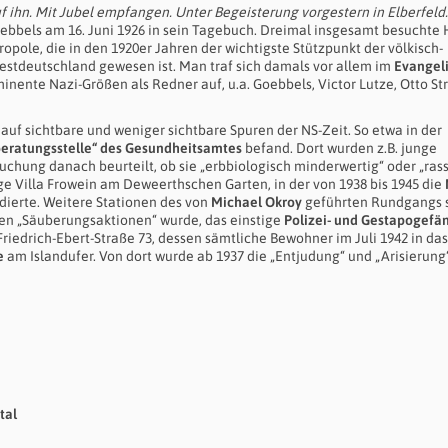
uf ihn. Mit Jubel empfangen. Unter Begeisterung vorgestern in Elberfeld.
bbels am 16. Juni 1926 in sein Tagebuch. Dreimal insgesamt besuchte H
opole, die in den 1920er Jahren der wichtigste Stützpunkt der völkisch-
estdeutschland gewesen ist. Man traf sich damals vor allem im
Evangel
inente Nazi-Größen als Redner auf, u.a. Goebbels, Victor Lutze, Otto Str
n auf sichtbare und weniger sichtbare Spuren der NS-Zeit. So etwa in der
beratungsstelle“ des Gesundheitsamtes
befand. Dort wurden z.B. junge
chung danach beurteilt, ob sie „erbbiologisch minderwertig“ oder „ras
ige Villa Frowein am Deweerthschen Garten, in der von 1938 bis 1945 die
idierte. Weitere Stationen des von
Michael Okroy
geführten Rundgangs s
len „Säuberungsaktionen“ wurde, das einstige
Polizei- und Gestapogefä
 Friedrich-Ebert-Straße 73, dessen sämtliche Bewohner im Juli 1942 in da
e
am Islandufer. Von dort wurde ab 1937 die „Entjudung“ und „Arisierung
tal