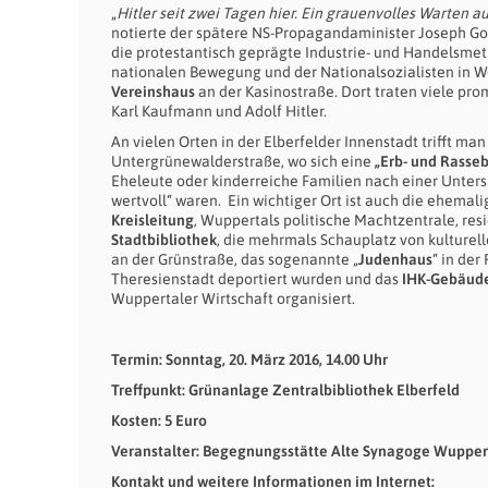
„
Hitler seit zwei Tagen hier. Ein grauenvolles Warten a
notierte der spätere NS-Propagandaminister Joseph Goe
die protestantisch geprägte Industrie- und Handelsmetr
nationalen Bewegung und der Nationalsozialisten in W
Vereinshaus
an der Kasinostraße. Dort traten viele prom
Karl Kaufmann und Adolf Hitler.
An vielen Orten in der Elberfelder Innenstadt trifft ma
Untergrünewalderstraße, wo sich eine
„Erb- und Rasse
Eheleute oder kinderreiche Familien nach einer Untersu
wertvoll“ waren. Ein wichtiger Ort ist auch die ehemal
Kreisleitung
, Wuppertals politische Machtzentrale, res
Stadtbibliothek
, die mehrmals Schauplatz von kulturel
an der Grünstraße, das sogenannte „
Judenhaus
“ in der
Theresienstadt deportiert wurden und das
IHK-Gebäud
Wuppertaler Wirtschaft organisiert.
Termin: Sonntag, 20. März 2016, 14.00 Uhr
Treffpunkt: Grünanlage Zentralbibliothek Elberfeld
Kosten: 5 Euro
Veranstalter: Begegnungsstätte Alte Synagoge Wupper
Kontakt und weitere Informationen im Internet: