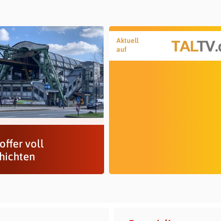
Aktuell
auf
offer voll
hichten