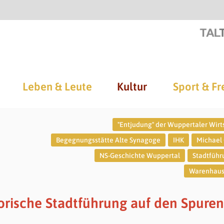
Leben & Leute
Kultur
Sport & Fr
"Entjudung" der Wuppertaler Wirt
Begegnungsstätte Alte Synagoge
IHK
Michael
NS-Geschichte Wuppertal
Stadtfüh
Warenhaus
orische Stadtführung auf den Spuren