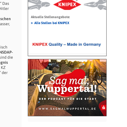
“ Das
itler
Aktuelle Stellenangebote:
ischen
»
Alle Stellen bei KNIPEX
asser,
sisch
NSDAP-
ind die
ngnis
s KZ
“ der