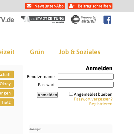
Newsletter-Abo
Beitrag schreiben
eizeit
Grün
Job & Soziales
Anmelden
schaft
Benutzername
 Okroy
Passwort
rungen
Angemeldet bleiben
Passwort vergessen?
 Tietz
Registrieren