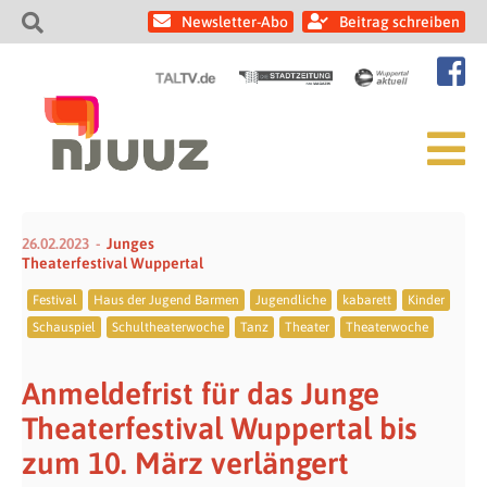
Newsletter-Abo
Beitrag schreiben
26.02.2023
Junges
Theaterfestival Wuppertal
Festival
Haus der Jugend Barmen
Jugendliche
kabarett
Kinder
Schauspiel
Schultheaterwoche
Tanz
Theater
Theaterwoche
Anmeldefrist für das Junge
Theaterfestival Wuppertal bis
zum 10. März verlängert