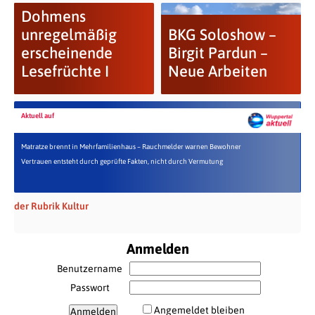
Dohmens
unregelmäßig
BKG Soloshow –
erscheinende
Birgit Pardun –
Lesefrüchte I
Neue Arbeiten
Aktuell auf
Matratze brennt in Mehrfamilienhaus – Rauchmelder warnen Bewohner
Vertrauen entsteht durch geprüfte Fakten, nicht durch Vermutung
der Rubrik Kultur
Anmelden
Benutzername
Passwort
Angemeldet bleiben