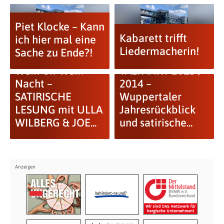
Piet Klocke – Kann
Kabarett trifft
ich hier mal eine
Liedermacherin!
Sache zu Ende?!
Weih-oh-Weih-
TALFAHRT 2013 /
Nacht –
2014 –
SATIRISCHE
Wuppertaler
LESUNG mit ULLA
Jahresrückblick
WILBERG & JOE...
und satirische...