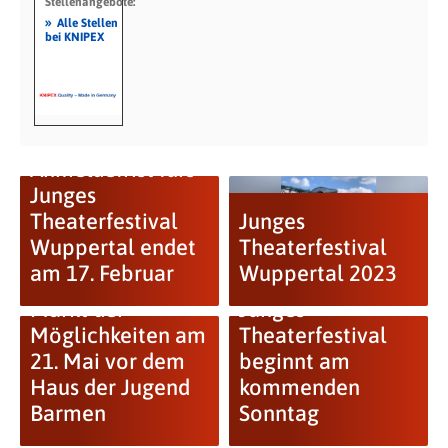
Stellenangebote:
»
Alle Stellen
bei KNIPEX
Anmeldefrist fürs
Junges
Theaterfestival
Junges
Wuppertal endet
Theaterfestival
am 17. Februar
Wuppertal 2023
Markt der
Junges
Möglichkeiten am
Theaterfestival
21. Mai vor dem
beginnt am
Haus der Jugend
kommenden
Barmen
Sonntag