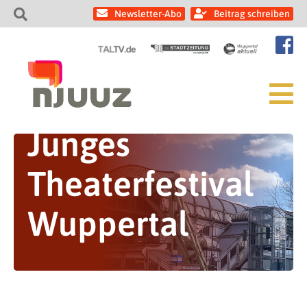
Newsletter-Abo
Beitrag schreiben
Junges
Theaterfestival
Wuppertal