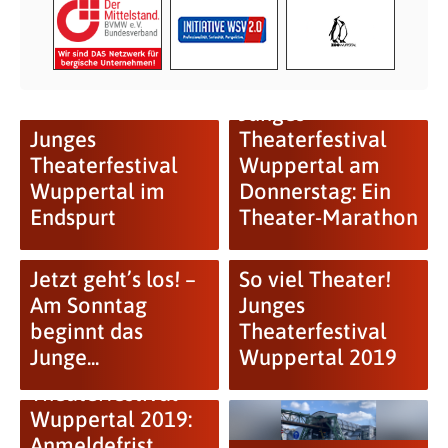
Junges
Junges
Theaterfestival
Theaterfestival
Wuppertal am
Wuppertal im
Donnerstag: Ein
Endspurt
Theater-Marathon
Jetzt geht’s los! –
So viel Theater!
Am Sonntag
Junges
beginnt das
Theaterfestival
Junge...
Wuppertal 2019
Junges
Theaterfestival
Wuppertal 2019:
Anmeldefrist