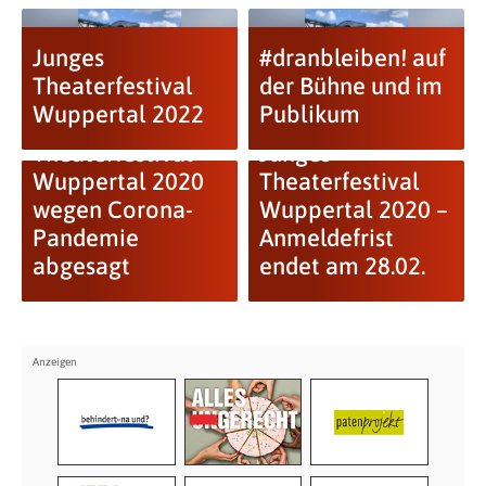
Junges
#dranbleiben! auf
Theaterfestival
der Bühne und im
Wuppertal 2022
Publikum
Junges
Theaterfestival
Junges
Wuppertal 2020
Theaterfestival
wegen Corona-
Wuppertal 2020 –
Pandemie
Anmeldefrist
abgesagt
endet am 28.02.