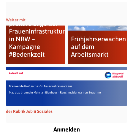
Weiter mit:
prekäre Lage der
Fraueninfrastruktur
in NRW –
Frühjahrserwachen
Kampagne
auf dem
#Bedenkzeit
Arbeitsmarkt
Aktuell auf
Brennende Gasflasche löst Feuerwehreinsatz aus
Matratze brennt in Mehrfamilienhaus – Rauchmelder warnen Bewohner
der Rubrik Job & Soziales
Anmelden