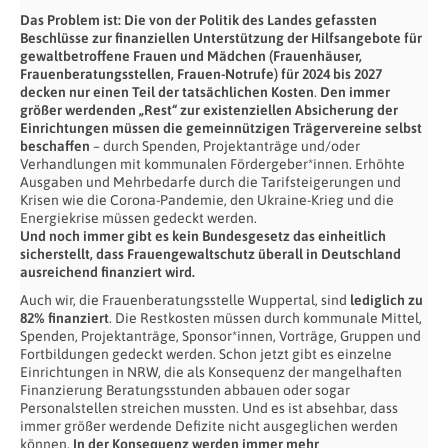
Das Problem ist:
Die von der Politik des Landes gefassten
Beschlüsse zur finanziellen Unterstützung der Hilfsangebote für
gewaltbetroffene Frauen und Mädchen
(Frauenhäuser,
Frauenberatungsstellen, Frauen-Notrufe) für 2024 bis 2027
decken nur einen Teil der tatsächlichen Kosten
.
Den immer
größer werdenden
„Rest“ zur existenziellen Absicherung der
Einrichtungen müssen die gemeinnützigen Trägervereine selbst
beschaffen
– durch Spenden, Projektanträge und/oder
Verhandlungen mit kommunalen Fördergeber*innen. Erhöhte
Ausgaben und Mehrbedarfe durch die Tarifsteigerungen und
Krisen wie die Corona-Pandemie, den Ukraine-Krieg und die
Energiekrise müssen gedeckt werden.
Und noch immer
gibt es kein Bundesgesetz das einheitlich
sicherstellt, dass Frauengewaltschutz überall in Deutschland
ausreichend finanziert wird.
Auch wir, die Frauenberatungsstelle Wuppertal, sind
lediglich zu
82% finanziert
. Die Restkosten müssen durch kommunale Mittel,
Spenden, Projektanträge, Sponsor*innen, Vorträge, Gruppen und
Fortbildungen gedeckt werden. Schon jetzt gibt es einzelne
Einrichtungen in NRW, die als Konsequenz der mangelhaften
Finanzierung Beratungsstunden abbauen oder sogar
Personalstellen streichen mussten. Und es ist absehbar, dass
immer größer werdende Defizite nicht ausgeglichen werden
können.
In der Konsequenz werden immer mehr