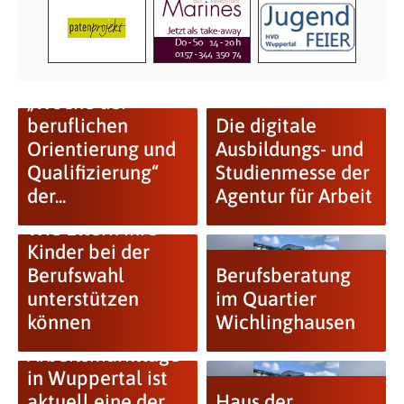
„Woche der
beruflichen
Die digitale
Orientierung und
Ausbildungs- und
Qualifizierung“
Studienmesse der
der...
Agentur für Arbeit
Wie Eltern ihre
Kinder bei der
Berufswahl
Berufsberatung
unterstützen
im Quartier
können
Wichlinghausen
Arbeitsmarktlage
in Wuppertal ist
aktuell eine der
Haus der