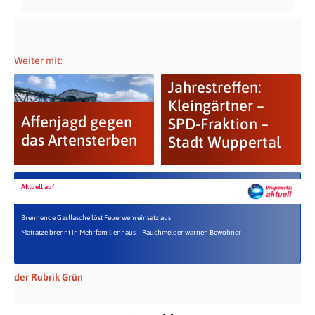
Weiter mit:
Jahrestreffen:
Kleingärtner –
Affenjagd gegen
SPD-Fraktion –
das Artensterben
Stadt Wuppertal
Aktuell auf
Brennende Gasflasche löst Feuerwehreinsatz aus
Matratze brennt in Mehrfamilienhaus – Rauchmelder warnen Bewohner
der Rubrik Grün