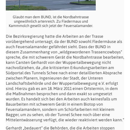
Glaubt man dem BUND, ist die Nordbahntrasse
ungewöhnlich artenreich. Zu Fledermaus und
Kammmolch gesellt sich jetzt der Feuersalamander.
Die Bezirksregierung hatte die Arbeiten an der Trasse
vorübergehend untersagt, da der BUND sowohl Fledermäuse als
auch Feuersalamander gefährdet sieht. Dass der BUND in
diesem Zusammenhang von „wildgewordenen Trassencowboys“
spreche, die mit schwerem Gerät die Nordbahntrasse bearbeiten,
kann Carsten Gerhardt von der Wuppertalbewegung nicht
nachvollziehen, da „die kritisierten Erkundungsarbeiten am
Südportal des Tunnels Schee nach einer detaillierten Absprache
zwischen Planern, Ingenieuren der Stadt, der Unteren
Landschaftsbehörde und der Wuppertalbewegung e.V. erfolgt
sind. Hierzu gab es am 18. März 2011 einen Ortstermin, in dem
die Maßnahmen besprochen und dann exakt so umgesetzt
wurden. Es handelt sich bei den Arbeiten auch keinesfalls um
Bauarbeiten mit schwerem Gerät in einem Biotop von
Feuersalamandern, sondern um Schürfarbeiten mit kleinem
Bagger, um zu sehen, ob der Tunnel Schee noch über eine
Mittelentwässerung verfügt, die wieder reaktiviert werden kann.“
Gerhardt „bedauert“ die Behörden, die die Arbeiten stoppen