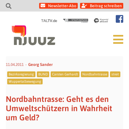
Newsletter-Abo
Beitrag schreiben
11.04.2011
Georg Sander
Bezirksregierung
BUND
Carsten Gerhardt
Nordbahntrasse
streit
Wuppertalbewegung
Nordbahntrasse: Geht es den
Umweltschützern in Wahrheit
um Geld?