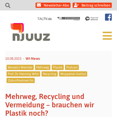
Newsletter-Abo
Beitrag schreiben
10.08.2023
WI-News
Benedict Wermter
Mehrweg
Plastik
Podcast
Prof. Dr. Henning Wilts
Recycling
Wuppertal-Institut
Zukunftswissen.fm
Mehrweg, Recycling und
Vermeidung – brauchen wir
Plastik noch?