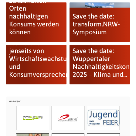
zu lebhaften
Orten
nachhaltigen
Save the date:
Konsums werden
transform.NRW-
können
Symposium
Wohlstand
jenseits von
Save the date:
Wirtschaftswachstum
Wuppertaler
und
Nachhaltigkeitskongr
Konsumversprechen
2025 – Klima und...