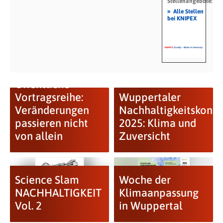
Stellenangebote:
»
Alle Stellen
bei KNIPEX
Öffentliche
Vortragsreihe:
Wuppertaler
Veränderungen
Nachhaltigkeitskongr
passieren nicht
2025: Klima und
von allein
Zuversicht
Science Slam
Woche der
NACHHALTIGKEIT
Klimaanpassung
Vol. 2
in Wuppertal
Wie Innenstädte