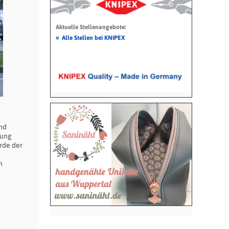
Aktuelle Stellenangebote:
»
Alle Stellen bei KNIPEX
nd
tung
rde der
m