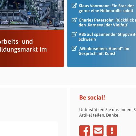
Klaus Voormann: Ein Star, der
gerne eine Nebenrolle spielt
Charles Petersohn: Rückblick 
den ‚Karneval der Vielfalt‘
VBS auf spannender Stippvisit
Schwerin
Arbeits- und
ildungsmarkt im
„Wiedersehens-Abend“: Im
Gespräch mit Kunst
Be social!
Unterstützen Sie uns, indem S
Artikel teilen. Danke!