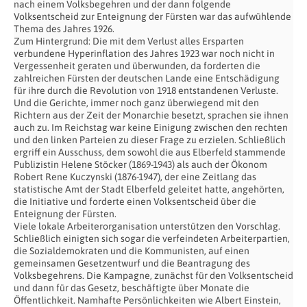
nach einem Volksbegehren und der dann folgende
Volksentscheid zur Enteignung der Fürsten war das aufwühlende
Thema des Jahres 1926.
Zum Hintergrund: Die mit dem Verlust alles Ersparten
verbundene Hyperinflation des Jahres 1923 war noch nicht in
Vergessenheit geraten und überwunden, da forderten die
zahlreichen Fürsten der deutschen Lande eine Entschädigung
für ihre durch die Revolution von 1918 entstandenen Verluste.
Und die Gerichte, immer noch ganz überwiegend mit den
Richtern aus der Zeit der Monarchie besetzt, sprachen sie ihnen
auch zu. Im Reichstag war keine Einigung zwischen den rechten
und den linken Parteien zu dieser Frage zu erzielen. Schließlich
ergriff ein Ausschuss, dem sowohl die aus Elberfeld stammende
Publizistin Helene Stöcker (1869-1943) als auch der Ökonom
Robert Rene Kuczynski (1876-1947), der eine Zeitlang das
statistische Amt der Stadt Elberfeld geleitet hatte, angehörten,
die Initiative und forderte einen Volksentscheid über die
Enteignung der Fürsten.
Viele lokale Arbeiterorganisation unterstützen den Vorschlag.
Schließlich einigten sich sogar die verfeindeten Arbeiterpartien,
die Sozialdemokraten und die Kommunisten, auf einen
gemeinsamen Gesetzentwurf und die Beantragung des
Volksbegehrens. Die Kampagne, zunächst für den Volksentscheid
und dann für das Gesetz, beschäftigte über Monate die
Öffentlichkeit. Namhafte Persönlichkeiten wie Albert Einstein,