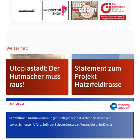
Weiter mit:
Utopiastadt: Der
Statement zum
Hutmacher muss
Projekt
raus!
Hatzrfeldtrasse
Aktuell auf
Schwelbrand im Klinikum Solingen – Pflegepersonal verhindert Rauch auf...
Luxus-Schleuser-Affäre: Solinger Beigeordneter Jan Welzel bleibt im Dienst