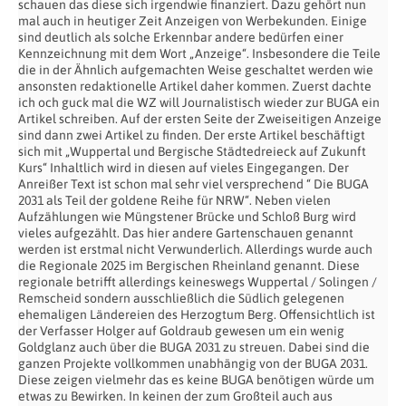
schauen das diese sich irgendwie finanziert. Dazu gehört nun
mal auch in heutiger Zeit Anzeigen von Werbekunden. Einige
sind deutlich als solche Erkennbar andere bedürfen einer
Kennzeichnung mit dem Wort „Anzeige“. Insbesondere die Teile
die in der Ähnlich aufgemachten Weise geschaltet werden wie
ansonsten redaktionelle Artikel daher kommen. Zuerst dachte
ich och guck mal die WZ will Journalistisch wieder zur BUGA ein
Artikel schreiben. Auf der ersten Seite der Zweiseitigen Anzeige
sind dann zwei Artikel zu finden. Der erste Artikel beschäftigt
sich mit „Wuppertal und Bergische Städtedreieck auf Zukunft
Kurs“ Inhaltlich wird in diesen auf vieles Eingegangen. Der
Anreißer Text ist schon mal sehr viel versprechend “ Die BUGA
2031 als Teil der goldene Reihe für NRW“. Neben vielen
Aufzählungen wie Müngstener Brücke und Schloß Burg wird
vieles aufgezählt. Das hier andere Gartenschauen genannt
werden ist erstmal nicht Verwunderlich. Allerdings wurde auch
die Regionale 2025 im Bergischen Rheinland genannt. Diese
regionale betrifft allerdings keineswegs Wuppertal / Solingen /
Remscheid sondern ausschließlich die Südlich gelegenen
ehemaligen Ländereien des Herzogtum Berg. Offensichtlich ist
der Verfasser Holger auf Goldraub gewesen um ein wenig
Goldglanz auch über die BUGA 2031 zu streuen. Dabei sind die
ganzen Projekte vollkommen unabhängig von der BUGA 2031.
Diese zeigen vielmehr das es keine BUGA benötigen würde um
etwas zu Bewirken. In keinen der zum Großteil auch aus