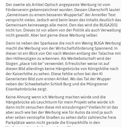
Der zweite als Artikel Optisch angepasste Werbung ist vom
Förderverein gekennzeichnet wurden. Dessen Überschrift lautet
„Gemeinsam zu einem besseren Wuppertal“ der Anreißer Text
verspricht vieles. Jedoch wird beim lesen des Inhalts deutlich das
Gemeinsam keineswegs alle meint. Den das wird die BUGA2031
nicht tun. Dieses ist vor allem von der Politik als auch Verwaltung
nicht gewollt. Aber lest gerne diese Werbung selber.
Dann ist neben der Sparkasse die noch ein Wenig BUGA Werbung
macht die Werbung von der Wirtschaftsförderung Spannend. In
dieser ist ein Blick von Ost nach Westen entlang der Talachse mit
den Höhenzügen zu erkennen. Als Werbebotschaft wird der
Slogen „place tob be“ verwendet. Erfreulicher weise ist auf
diesen Bild allerdings keine Hängebrücke von Königshöhe nach
der Kaiserhöhe zu sehen. Diese fehlte schon bei den KI
Generierten Bild zum ersten Artikel. Wo das Tal der Wupper
neben der Schwebebahn Schloß Burg und die Müngstener
Eisenbahnbrücke zeigt.
Keine Ahnung wenn ich Werbung machen würde und die
Hängebrücke als Leuchtturm für mein Projekt sehe würde ich
dann nicht versuchen diese mit einzubringen? Vielleicht ist das
aber auch wie bei der Werbung wie für Autos da sind ja auch
eher selten verstopfte Straßen zu sehen dafür zahlreiche freie
Parkplätze wenn nicht gerade die Einparkhilfe in den