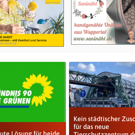
Kein städtischer Zus
für das neue
gute Lösung für beide
Tierschutzzentrum d