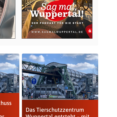
chuss
Das Tierschutzzentrum
er
Wuppertal entsteht – mit